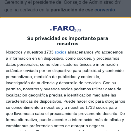
Gerencia y el presidente del Consejo de Administración”,
que ha derivado en la
paralización de ese
convenio
.
El Comité ya no puede más, toda vez que se está
intentando desde 2023 avanzar en el proceso.
Su privacidad es importante para
En un comunicado oficial, esta entidad denuncia que
nosotros
“estando el convenio colectivo prácticamente terminado
Nosotros y nuestros 1733
socios
almacenamos y/o accedemos
por ambas partes”, sufriéndose un “retraso inaceptable por
a información en un dispositivo, como cookies, y procesamos
nuestra parte de más de 4 meses por motivos ajenos a los
datos personales, como identificadores únicos e información
estándar enviada por un dispositivo para publicidad y contenido
trabajadores”, sigue sin desatascarse.
personalizado, medición de publicidad y contenido,
investigación de audiencia y desarrollo de servicios.
Con su
La traducción de todo esto es el “malestar general” que
permiso, nosotros y nuestros socios podemos utilizar datos de
hay por la “situación laboral, económica y social” que sufre
localización geográfica precisa e identificación mediante las
la plantilla.
características de dispositivos. Puede hacer clic para otorgarnos
su consentimiento a nosotros y a nuestros 1733 socios para
Intentos de reuniones que no
que llevemos a cabo el procesamiento previamente descrito. De
forma alternativa, puede acceder a información más detallada y
fructifican
cambiar sus preferencias antes de otorgar o negar su