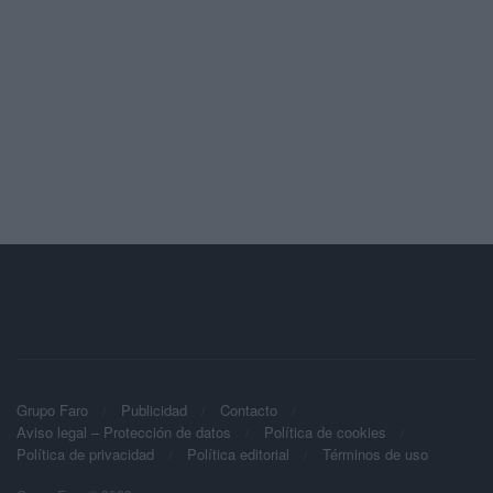
Grupo Faro
Publicidad
Contacto
Aviso legal – Protección de datos
Política de cookies
Política de privacidad
Política editorial
Términos de uso