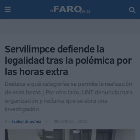
Servilimpce defiende la
legalidad tras la polémica por
las horas extra
Destaca a qué categorías se permite la realización
de esas horas | Por otro lado, UNT denuncia mala
organización y reclama que se abra una
investigación
Por
Isabel Jiménez
28/08/2025 - 20:32