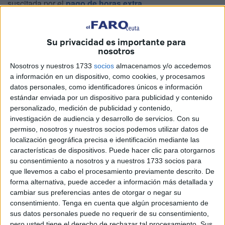
suscitada por el
pago de horas extra
.
Indica, en relación con las
horas extraordinarias
que el
personal de la empresa ha prestado durante los
meses de
Su privacidad es importante para
julio y agosto
, que “se prestan siguiendo estrictamente lo
nosotros
recogido en la
normativa laboral
”, tanto en lo referido “al
Nosotros y nuestros 1733
socios
almacenamos y/o accedemos
límite establecido de
80 horas extraordinarias anuales,
a información en un dispositivo, como cookies, y procesamos
datos personales, como identificadores únicos e información
como a la justificación por parte del personal directivo y la
estándar enviada por un dispositivo para publicidad y contenido
gerencia respecto a la realización de las mismas”.
personalizado, medición de publicidad y contenido,
investigación de audiencia y desarrollo de servicios.
Con su
En base a ello, indica que se han realizado horas
permiso, nosotros y nuestros socios podemos utilizar datos de
extraordinarias en servicios muy concretos.
localización geográfica precisa e identificación mediante las
características de dispositivos. Puede hacer clic para otorgarnos
Servicios con horas extraordinarias
su consentimiento a nosotros y a nuestros 1733 socios para
que llevemos a cabo el procesamiento previamente descrito. De
forma alternativa, puede acceder a información más detallada y
Así ha sido en el caso del
personal de oficina
en relación
cambiar sus preferencias antes de otorgar o negar su
a la puesta en marcha y finalización de la
Oferta Pública
consentimiento.
Tenga en cuenta que algún procesamiento de
de Empleo
realizada, que ha permitido la contratación de
sus datos personales puede no requerir de su consentimiento,
pero usted tiene el derecho de rechazar tal procesamiento. Sus