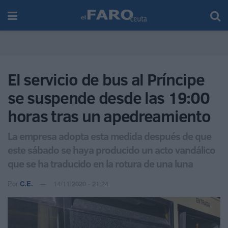
El servicio de bus al Príncipe
se suspende desde las 19:00
horas tras un apedreamiento
La empresa adopta esta medida después de que
este sábado se haya producido un acto vandálico
que se ha traducido en la rotura de una luna
Por
C.E.
14/11/2020 - 21:24