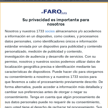
fracturada. Afortunadamente no ha habido heridos. Pero
hay una consecuencia grave que se ha tomado ya porque
los profesionales no aguantan más: a partir de las 19:00
Su privacidad es importante para
nosotros
horas no van a entrar más en esta barriada, se suspende
el servicio y se hace porque no están dispuestos a sufrir
Nosotros y nuestros 1733
socios
almacenamos y/o accedemos
este tipo de altercados del que depende la seguridad de
a información en un dispositivo, como cookies, y procesamos
datos personales, como identificadores únicos e información
los conductores y de los propios ocupantes.
estándar enviada por un dispositivo para publicidad y contenido
personalizado, medición de publicidad y contenido,
No ha habido detenciones y, como siempre, se ha
investigación de audiencia y desarrollo de servicios.
Con su
esperado el pase del autobús para, sin miramiento alguno,
permiso, nosotros y nuestros socios podemos utilizar datos de
apedrearlo. El resultado, además del miedo vivido, ha sido
localización geográfica precisa e identificación mediante las
que el autobús ha tenido que volver a cochera y tendrá
características de dispositivos. Puede hacer clic para otorgarnos
su consentimiento a nosotros y a nuestros 1733 socios para
que ser sometido al cambio de la luna. El sector
que llevemos a cabo el procesamiento previamente descrito. De
profesional no aguanta más y la
empresa Hadú
forma alternativa, puede acceder a información más detallada y
Almadraba
ha manifestado a
El Faro de Ceuta
que la
cambiar sus preferencias antes de otorgar o negar su
decisión se toma de inmediato, desde este mismo
consentimiento.
Tenga en cuenta que algún procesamiento de
sus datos personales puede no requerir de su consentimiento,
domingo: sin servicio al Príncipe desde las 19:00 horas
pero usted tiene el derecho de rechazar tal procesamiento. Sus