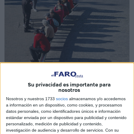
EFE
Su privacidad es importante para
nosotros
Nosotros y nuestros 1733
socios
almacenamos y/o accedemos
El sistema de
pensiones español,
incluyendo a los
a información en un dispositivo, como cookies, y procesamos
beneficiarios de Ceuta, se prepara para un ajuste
datos personales, como identificadores únicos e información
importante en 2026, destinado a proteger el
poder
estándar enviada por un dispositivo para publicidad y contenido
personalizado, medición de publicidad y contenido,
adquisitivo
de jubilados y otros perceptores de
investigación de audiencia y desarrollo de servicios.
Con su
prestaciones.