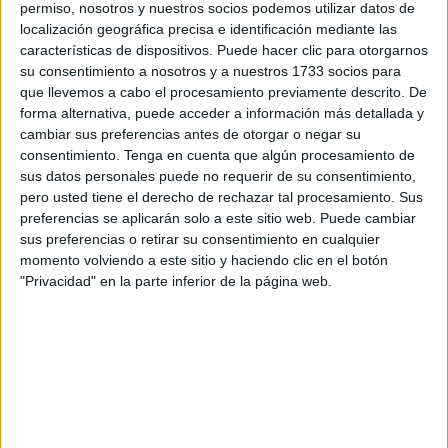
permiso, nosotros y nuestros socios podemos utilizar datos de
localización geográfica precisa e identificación mediante las
Según la
Seguridad Social
, las pensiones contributivas
características de dispositivos. Puede hacer clic para otorgarnos
experimentarán un aumento cercano al
2,6%
, mientras que
su consentimiento a nosotros y a nuestros 1733 socios para
las pensiones máximas se incrementarán ligeramente
que llevemos a cabo el procesamiento previamente descrito. De
forma alternativa, puede acceder a información más detallada y
más, hasta el
2,7%
, gracias a un mecanismo adicional
cambiar sus preferencias antes de otorgar o negar su
introducido en la reciente reforma.
consentimiento.
Tenga en cuenta que algún procesamiento de
sus datos personales puede no requerir de su consentimiento,
El cálculo de estas subidas se basa en la
inflación media
pero usted tiene el derecho de rechazar tal procesamiento. Sus
registrada entre diciembre de 2024 y noviembre de
preferencias se aplicarán solo a este sitio web. Puede cambiar
2025
. Esta medida garantiza que los pensionistas
sus preferencias o retirar su consentimiento en cualquier
momento volviendo a este sitio y haciendo clic en el botón
mantengan su capacidad de compra frente a la inflación y
"Privacidad" en la parte inferior de la página web.
el contexto económico actual.
Las
pensiones
mínimas, no contributivas y de
viudedad con cargas familiares
también recibirán
incrementos superiores al IPC. Esto refuerza la protección
de los hogares más vulnerables y acerca los ingresos a los
umbrales de pobreza establecidos en la normativa