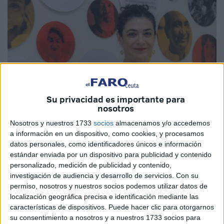
Su privacidad es importante para
nosotros
Nosotros y nuestros 1733
socios
almacenamos y/o accedemos
a información en un dispositivo, como cookies, y procesamos
Imagen cedida
datos personales, como identificadores únicos e información
estándar enviada por un dispositivo para publicidad y contenido
personalizado, medición de publicidad y contenido,
investigación de audiencia y desarrollo de servicios.
Con su
La nueva secretaria de Estado de
Migraciones
del
permiso, nosotros y nuestros socios podemos utilizar datos de
Ministerio de Inclusión, Isabel Castro, visitará Ceuta esta
localización geográfica precisa e identificación mediante las
características de dispositivos. Puede hacer clic para otorgarnos
semana apenas dos meses después de acceder a su
su consentimiento a nosotros y a nuestros 1733 socios para
cargo para reunirse con representantes de la
Delegación