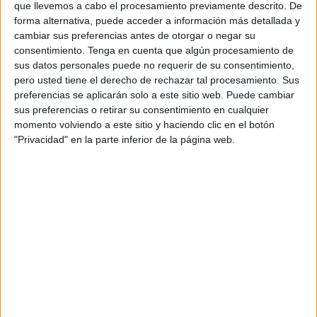
que llevemos a cabo el procesamiento previamente descrito. De
del Gobierno
y la
Ciudad Autónoma
con el fin de
forma alternativa, puede acceder a información más detallada y
abordar “diversos asuntos relacionados con su
cambiar sus preferencias antes de otorgar o negar su
consentimiento.
Tenga en cuenta que algún procesamiento de
departamento”, que tiene entre sus funciones la misión de
sus datos personales puede no requerir de su consentimiento,
“
elaborar y desarrollar la política del Gobierno en
pero usted tiene el derecho de rechazar tal procesamiento. Sus
materia de extranjería, inmigración y emigración
”.
preferencias se aplicarán solo a este sitio web. Puede cambiar
sus preferencias o retirar su consentimiento en cualquier
Castro, que estará en la ciudad este lunes y este martes,
momento volviendo a este sitio y haciendo clic en el botón
es licenciada en Derecho y Administración de Empresas
"Privacidad" en la parte inferior de la página web.
por la
Universidad Carlos III
de Madrid. Ingresó en el
Cuerpo Superior de Inspectores de Trabajo en 2008,
ejerciendo durante 6 años, y llevando a cabo entre otras
funciones las relaciones con la vigilancia y el
cumplimiento de la normativa en materia laboral, de
Seguridad Social, prevención de riesgos laborales y
extranjería.
Posteriormente, de 2015 a 2019, fue directora general de
Trabajo, Economía Social y Salud Laboral del Gobierno de