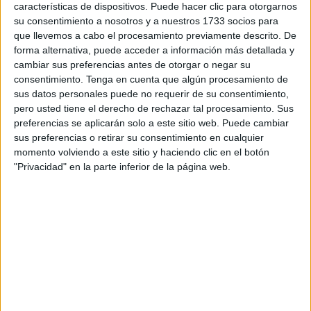
sido pagadas durante el mismo y mide la capacidad de la
características de dispositivos. Puede hacer clic para otorgarnos
su consentimiento a nosotros y a nuestros 1733 socios para
Administración en cuestión para hacer frente a sus
que llevemos a cabo el procesamiento previamente descrito. De
obligaciones, es decir, el ritmo de gasto, se elevó durante
forma alternativa, puede acceder a información más detallada y
el primer trimestre de este año hasta el 96,2%, mejor que
cambiar sus preferencias antes de otorgar o negar su
durante los dos ejercicios anteriores (92,8% el año pasado
consentimiento.
Tenga en cuenta que algún procesamiento de
sus datos personales puede no requerir de su consentimiento,
y 94,9% el anterior en la misma fecha, al cierre de junio).
pero usted tiene el derecho de rechazar tal procesamiento. Sus
La Ciudad Autónoma de Ceuta ingresó de forma efectiva
preferencias se aplicarán solo a este sitio web. Puede cambiar
en sus arcas durante la primera mitad del año 105,3
sus preferencias o retirar su consentimiento en cualquier
millones de euros y desembolsó 117,5, el 96% de sus
momento volviendo a este sitio y haciendo clic en el botón
"Privacidad" en la parte inferior de la página web.
obligaciones reconocidas, con lo que acumuló en pagos
pendientes 4,6 millones y 39,5 millones en el capítulo de
deudores, según los datos de ejecución presupuestaria del
primer semestre del ejercicio en curso publicados por el
Área de Intervención de la Administración autonómica. El
índice de ejecución de ingresos, que mide el porcentaje de
las previsiones definitivas de ingresos que han dado lugar
al reconocimiento contable de derechos liquidados y