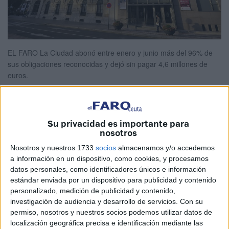
EL FARO La Ciudad abonó entre enero y junio más del 96% de
sus obligaciones reconocidas y dejó sin pagar 4,6 millones de
euros.
Su privacidad es importante para
nosotros
El nivel de ejecución presupuestaria de
Nosotros y nuestros 1733
socios
almacenamos y/o accedemos
gastos e ingresos rozó el 50% en el
a información en un dispositivo, como cookies, y procesamos
primer semestre
datos personales, como identificadores únicos e información
estándar enviada por un dispositivo para publicidad y contenido
personalizado, medición de publicidad y contenido,
El índice de pago de gastos de la Ciudad Autónoma, que
investigación de audiencia y desarrollo de servicios.
Con su
refleja el porcentaje de obligaciones reconocidas durante
permiso, nosotros y nuestros socios podemos utilizar datos de
un periodo con cargo al presupuesto corriente que han
localización geográfica precisa e identificación mediante las