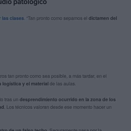
udio patológico
 las clases
. “Tan pronto como sepamos el
dictamen del
os tan pronto como sea posible, a más tardar, en el
 logística y el material
de las aulas.
o tras un
desprendimiento ocurrido en la zona de los
ad
. Los técnicos valoran desde ese momento hacer un
tro de un falso techo
. Seguramente pasa por la