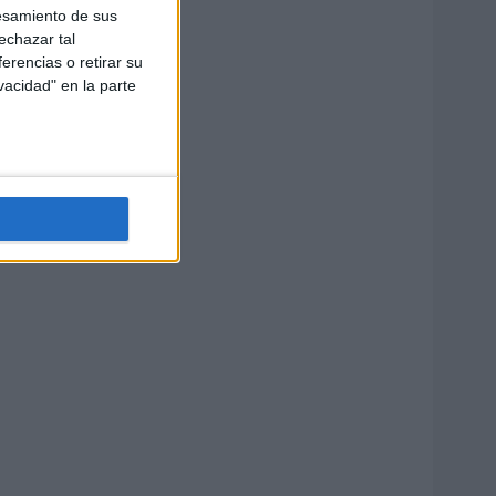
esamiento de sus
echazar tal
erencias o retirar su
vacidad" en la parte