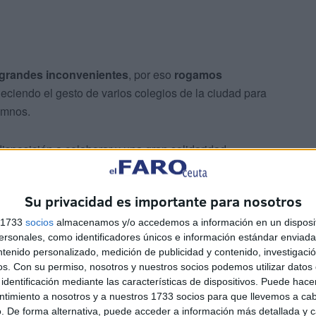
grandes inconvenientes
, por eso
rogamos
deciendo el gesto de varios colegios de la ciudad para
umnos.
isposición a colaborar y una gran solidaridad,
or.
Su privacidad es importante para nosotros
s 1733
socios
almacenamos y/o accedemos a información en un disposit
sonales, como identificadores únicos e información estándar enviada 
ntenido personalizado, medición de publicidad y contenido, investigaci
os.
Con su permiso, nosotros y nuestros socios podemos utilizar datos 
identificación mediante las características de dispositivos. Puede hacer
ntimiento a nosotros y a nuestros 1733 socios para que llevemos a ca
. De forma alternativa, puede acceder a información más detallada y 