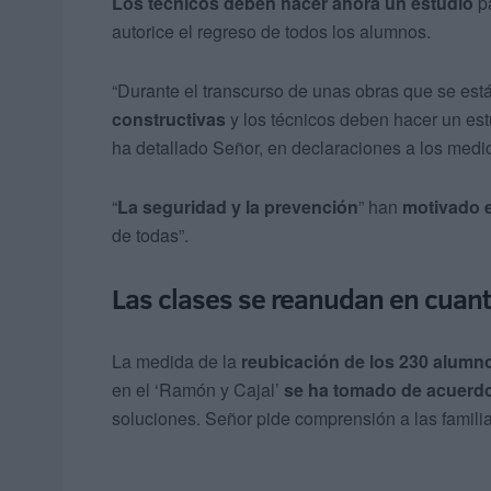
Los técnicos deben hacer ahora un estudio
pa
autorice el regreso de todos los alumnos.
“Durante el transcurso de unas obras que se est
constructivas
y los técnicos deben hacer un estu
ha detallado Señor, en declaraciones a los medio
“
La seguridad y la prevención
” han
motivado e
de todas”.
Las clases se reanudan en cuant
La medida de la
reubicación de los 230 alumn
en el ‘Ramón y Cajal’
se ha tomado de acuerdo
soluciones. Señor pide comprensión a las familia