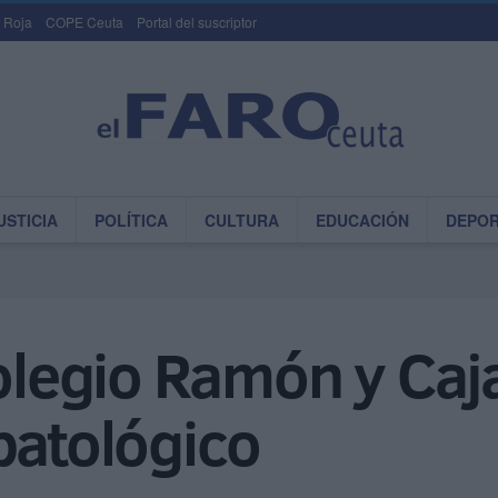
 Roja
COPE Ceuta
Portal del suscriptor
USTICIA
POLÍTICA
CULTURA
EDUCACIÓN
DEPO
olegio Ramón y Caja
patológico