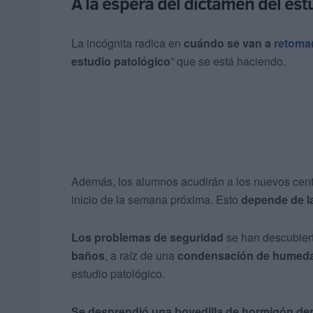
A la espera del dictamen del est
La incógnita radica en
cuándo se van a
retomar
estudio patológico
” que se está haciendo.
Además, los alumnos acudirán a los nuevos centr
inicio de la semana próxima. Esto
depende de la
Los problemas de seguridad
se han descubiert
baños
, a raíz de una
condensación de humed
estudio patológico.
Se desprendió una bovedilla de hormigón den