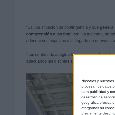
“Es una situación de contingencia y que
genera 
comprensión a las familias
”, ha indicado, agra
adecuar sus espacios a la llegada de nuevos al
“Los centros de acogida han mostrado absoluta d
adecuando las distintas aulas”, ha reseñado Señ
Nosotros y nuestro
procesamos datos per
para publicidad y co
desarrollo de servici
geográfica precisa e 
otorgarnos su conse
previamente descrito