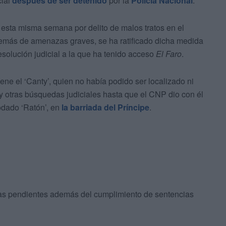
cial
después de ser detenido
por la
Policía Nacional
.
 esta misma semana por delito de malos tratos en el
demás de amenazas graves, se ha ratificado dicha medida
resolución judicial a la que ha tenido acceso
El Faro
.
ene el ‘Canty’, quien no había podido ser localizado ni
a y otras búsquedas judiciales hasta que el CNP dio con él
odado ‘Ratón’, en
la barriada del Príncipe
.
ias pendientes además del cumplimiento de sentencias