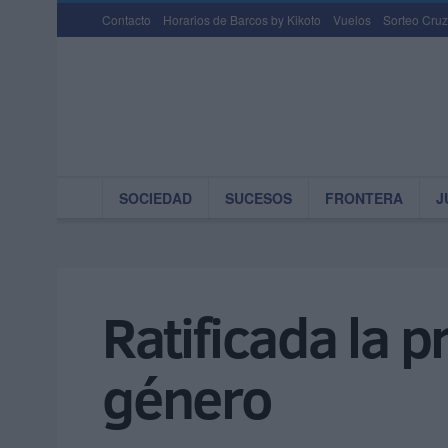
Contacto
Horarios de Barcos by Kikoto
Vuelos
Sorteo Cruz
SOCIEDAD
SUCESOS
FRONTERA
J
Ratificada la p
género