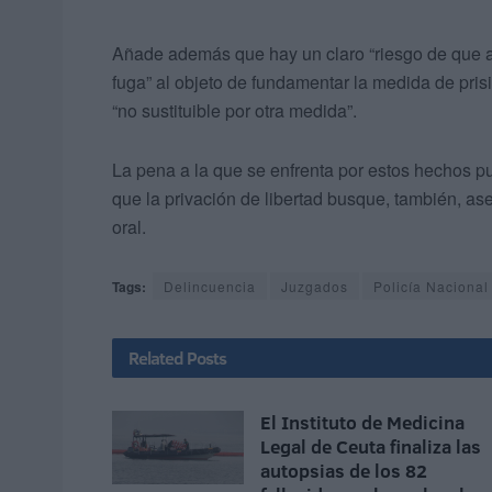
Añade además que hay un claro “riesgo de que act
fuga” al objeto de fundamentar la medida de pris
“no sustituible por otra medida”.
La pena a la que se enfrenta por estos hechos pu
que la privación de libertad busque, también, ase
oral.
Tags:
Delincuencia
Juzgados
Policía Nacional
Related
Posts
El Instituto de Medicina
Legal de Ceuta finaliza las
autopsias de los 82