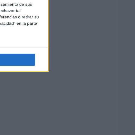
esamiento de sus
echazar tal
erencias o retirar su
vacidad" en la parte