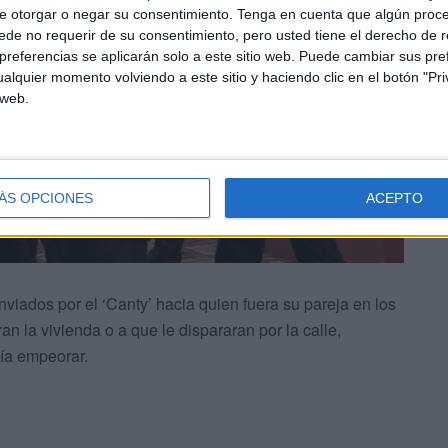
e otorgar o negar su consentimiento.
Tenga en cuenta que algún proc
de no requerir de su consentimiento, pero usted tiene el derecho de r
referencias se aplicarán solo a este sitio web. Puede cambiar sus pref
alquier momento volviendo a este sitio y haciendo clic en el botón "Pri
 web.
ÁS OPCIONES
ACEPTO
nviados por el ‘Canty’ hacia quien fuera su pareja en los
 la vivienda o a que le dispararan por la calle,
día empeorar.