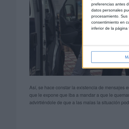
preferencias antes d
datos personales pue
procesamiento. Sus p
consentimiento en cu
inferior de la página
M
Así, se hace constar la existencia de mensajes e
que le expone que iba a mandar a que le quemaran
advirtiéndole de que a las malas la situación po