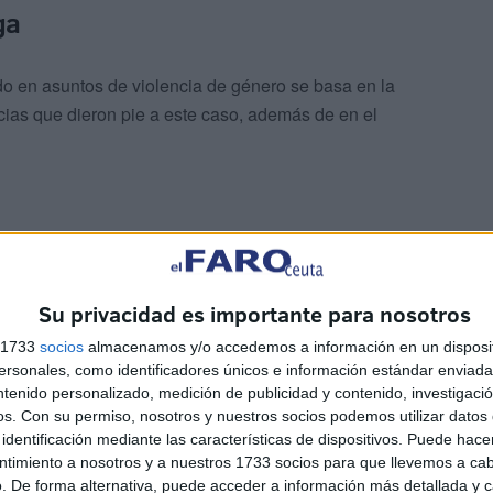
ga
o en asuntos de violencia de género se basa en la
cias que dieron pie a este caso, además de en el
Su privacidad es importante para nosotros
s 1733
socios
almacenamos y/o accedemos a información en un disposit
sonales, como identificadores únicos e información estándar enviada 
ntenido personalizado, medición de publicidad y contenido, investigaci
os.
Con su permiso, nosotros y nuestros socios podemos utilizar datos 
identificación mediante las características de dispositivos. Puede hacer
ntimiento a nosotros y a nuestros 1733 socios para que llevemos a ca
. De forma alternativa, puede acceder a información más detallada y 