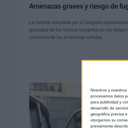
Amenazas graves y riesgo de fu
La medida adoptada por el Juzgado especializad
gravedad de los hechos recogidos en las diligen
contenido de las amenazas vertidas.
Nosotros y nuestro
procesamos datos per
para publicidad y co
desarrollo de servici
geográfica precisa e 
otorgarnos su conse
previamente descrito