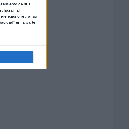
esamiento de sus
echazar tal
erencias o retirar su
vacidad" en la parte