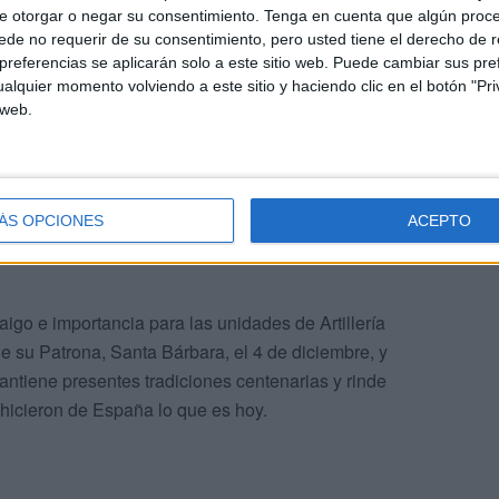
e otorgar o negar su consentimiento.
Tenga en cuenta que algún proc
de no requerir de su consentimiento, pero usted tiene el derecho de r
referencias se aplicarán solo a este sitio web. Puede cambiar sus pref
alquier momento volviendo a este sitio y haciendo clic en el botón "Pri
e España
 web.
 España, tiene presente este espíritu de sacrificio que
 el orgullo de ser artilleros y españoles”, destacó
ÁS OPCIONES
ACEPTO
e lo que, en definitiva, forma parte de la historia
igo e importancia para las unidades de Artillería
e su Patrona, Santa Bárbara, el 4 de diciembre, y
antiene presentes tradiciones centenarias y rinde
hicieron de España lo que es hoy.