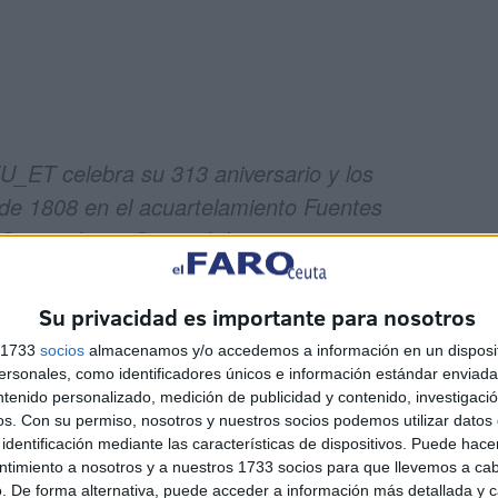
ET celebra su 313 aniversario y los
de 1808 en el acuartelamiento Fuentes
el Comandante General de
ierra
#SomostuEjército
Su privacidad es importante para nosotros
s 1733
socios
almacenamos y/o accedemos a información en un disposit
L DE CEUTA (@COMGECEU_ET)
May
sonales, como identificadores únicos e información estándar enviada 
ntenido personalizado, medición de publicidad y contenido, investigaci
os.
Con su permiso, nosotros y nuestros socios podemos utilizar datos 
identificación mediante las características de dispositivos. Puede hacer
ntimiento a nosotros y a nuestros 1733 socios para que llevemos a ca
. De forma alternativa, puede acceder a información más detallada y 