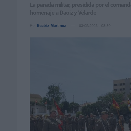
La parada militar, presidida por el comand
homenaje a Daoiz y Velarde
Por
Beatriz Martínez
03/05/2023 - 08:30