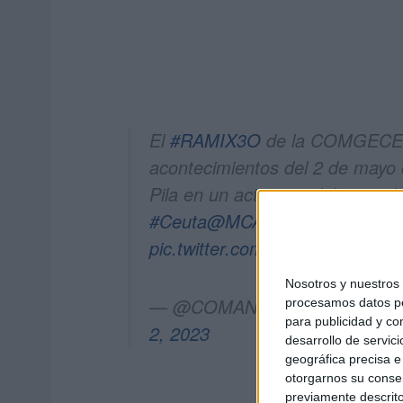
El
#RAMIX3O
de la COMGECEU_
acontecimientos del 2 de mayo 
Pila en un acto presidido por 
#Ceuta
@MCANA_ET
@EjercitoT
pic.twitter.com/5g6GdW8t4g
Nosotros y nuestro
— @COMANDANCIA GENERA
procesamos datos per
para publicidad y co
2, 2023
desarrollo de servici
geográfica precisa e 
otorgarnos su conse
previamente descrito