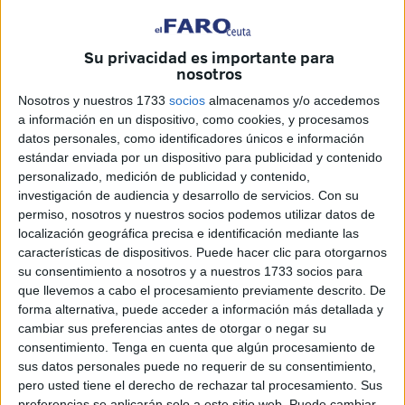
eventos organizados por la Administración Pública, se ha
prescindido de una parte importante.
Su privacidad es importante para
El grupo de Regulares número 54 no ha tenido la
nosotros
oportunidad de desfilar en honor a la memoria del teniente
Nosotros y nuestros 1733
socios
almacenamos y/o accedemos
Ruiz. La Unidad de Música de la
Comandancia General
a información en un dispositivo, como cookies, y procesamos
de Ceuta tampoco ha estado presente en este tradicional
datos personales, como identificadores únicos e información
acto y la ciudadanía no ha podido escuchar sus sones.
estándar enviada por un dispositivo para publicidad y contenido
personalizado, medición de publicidad y contenido,
investigación de audiencia y desarrollo de servicios.
Con su
permiso, nosotros y nuestros socios podemos utilizar datos de
localización geográfica precisa e identificación mediante las
características de dispositivos. Puede hacer clic para otorgarnos
su consentimiento a nosotros y a nuestros 1733 socios para
que llevemos a cabo el procesamiento previamente descrito. De
forma alternativa, puede acceder a información más detallada y
cambiar sus preferencias antes de otorgar o negar su
consentimiento.
Tenga en cuenta que algún procesamiento de
sus datos personales puede no requerir de su consentimiento,
pero usted tiene el derecho de rechazar tal procesamiento. Sus
preferencias se aplicarán solo a este sitio web. Puede cambiar