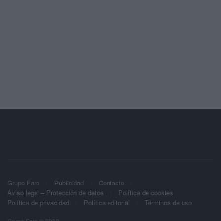
Grupo Faro
Publicidad
Contacto
Aviso legal – Protección de datos
Política de cookies
Política de privacidad
Política editorial
Términos de uso
Grupo Faro © 2023