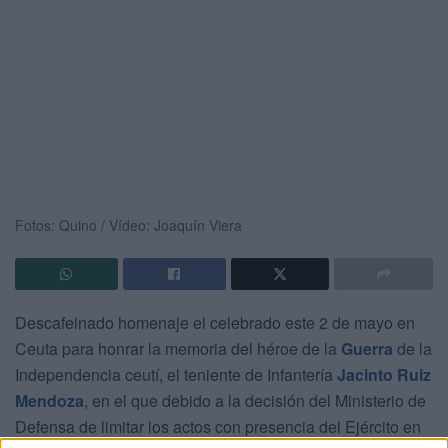
Fotos: Quino / Vídeo: Joaquín Viera
Descafeinado homenaje el celebrado este 2 de mayo en
Ceuta para honrar la memoria del héroe de la
Guerra
de la
Independencia ceutí, el teniente de Infantería
Jacinto Ruiz
Mendoza
, en el que debido a la decisión del Ministerio de
Defensa de limitar los actos con presencia del Ejército en