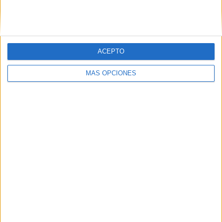
ACEPTO
MÁS OPCIONES
Tags:
Castrense
Comandancia General de Ceuta
Gobierno de Ceuta
Related
Posts
Las fragatas Santa María y Navarra, en
Ceuta para reforzar la seguridad