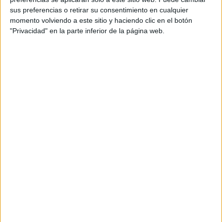
sus preferencias o retirar su consentimiento en cualquier
momento volviendo a este sitio y haciendo clic en el botón
"Privacidad" en la parte inferior de la página web.
El homenaje ha comenzado como viene siendo habitual,
con la Santa Misa en la céntrica parroquia de San
Francisco, a donde han acudido numerosas autoridades
tanto civiles como militares, así como una representación
de antiguos Regulares.
Ya finalizada la misa, los asistentes han marchado prestos
a la plaza que lleva por nombre el de este distinguido
héroe ceutí, pero la ciudadanía que se ha dado cita en este
acto se ha quedado sorprendida debido a la ausencia de
los miembros del Grupo de Regulares número 54 y la
Unidad de Música de la Comgeceu, que tradicionalmente
han asistido siempre al acto.