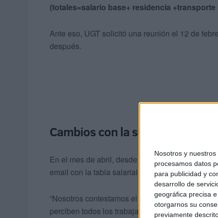
(totales=salario base+ residencia +transporte
Ante eso, UGT solicitó una reunión el 12 de febr
después.
Cambios con la subida del SMI
Nosotros y nuestro
En el mes de abril, desde la CECE y tras la subi
procesamos datos per
email con la tabla salarial y el % de subida a 4 a
para publicidad y co
desarrollo de servici
geográfica precisa e 
“Nosotros contestamos el 11 de abril diciéndole
otorgarnos su conse
perciben todos los trabajadores,
quitan la paga 
previamente descrito