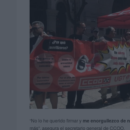
“No lo he querido firmar y
me enorgullezco de n
más”, asegura el secretario general de CCOO.