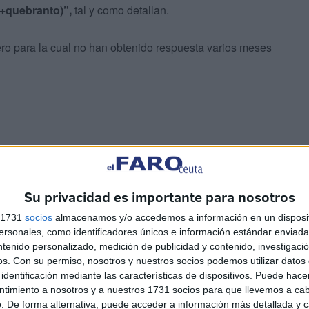
 +quebranto)”,
tal y como detallan.
ero para la cual no han obtenido respuesta varios meses
Su privacidad es importante para nosotros
s 1731
socios
almacenamos y/o accedemos a información en un disposit
da SMI a 1.184€ el 8 de abril, los empresarios envían un
sonales, como identificadores únicos e información estándar enviada 
ños.
ntenido personalizado, medición de publicidad y contenido, investigaci
os.
Con su permiso, nosotros y nuestros socios podemos utilizar datos 
identificación mediante las características de dispositivos. Puede hacer
s que
meten en ellas el plus de vinculación
que no lo
ntimiento a nosotros y a nuestros 1731 socios para que llevemos a ca
de beneficios
y encima
el prorrateo lo hacen por 15,
. De forma alternativa, puede acceder a información más detallada y 