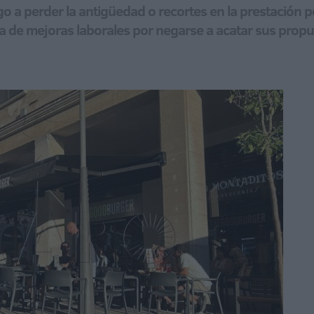
 a perder la antigüedad o recortes en la prestación po
alta de mejoras laborales por negarse a acatar sus prop