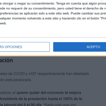
15=17.760/12=1.480€ el mínimo para el nivel 4.
e otorgar o negar su consentimiento.
Tenga en cuenta que algún proc
ncia, aunque incluido para llegar al SMI pierde su
de no requerir de su consentimiento, pero usted tiene el derecho de r
referencias se aplicarán solo a este sitio web. Puede cambiar sus pref
 moneda y transporte, pero
no pasamos porque sume
alquier momento volviendo a este sitio y haciendo clic en el botón "Pri
rateo de las extras
” para llegar al mínimo.
 web.
parte de los empresarios fue la que tuvo lugar el pasado
n en la que les convocaban para el día 31 de julio a
ÁS OPCIONES
ACEPTO
ación
erales de CCOO y UGT respectivamente han detallado
ón está paralizada.
sarios, el
querer quitar del convenio la mejora
stelería de la prestación hasta el 100% de la
laboral del 4 al 90 día
. “Nada más que con