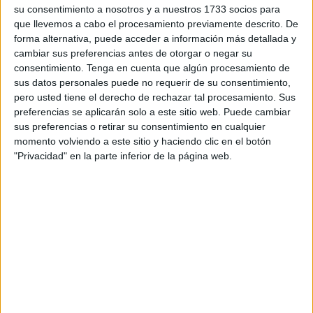
su consentimiento a nosotros y a nuestros 1733 socios para
que llevemos a cabo el procesamiento previamente descrito. De
De esta manera, el Puerto se suma a la lista de
forma alternativa, puede acceder a información más detallada y
personalidades, grupos,
asociaciones
, partidos e
cambiar sus preferencias antes de otorgar o negar su
instituciones que han manifestado su intención de ser
consentimiento.
Tenga en cuenta que algún procesamiento de
parte de esta iniciativa que busca, de acuerdo con lo que
sus datos personales puede no requerir de su consentimiento,
pero usted tiene el derecho de rechazar tal procesamiento. Sus
han señalado sus impulsores, reconocer la solidaridad del
preferencias se aplicarán solo a este sitio web. Puede cambiar
pueblo ceutí “que volvió a demostrar en mayo de 2021 su
sus preferencias o retirar su consentimiento en cualquier
gran humanidad y abrieron las puertas de sus hogares a
momento volviendo a este sitio y haciendo clic en el botón
las personas que llegaron masivamente desde el otro lado
"Privacidad" en la parte inferior de la página web.
fronterizo”.
Fue a principios del pasado mes de febrero que la
Asociación Unificada de Guardias Civiles dio inicio a una
campaña de apoyos para que Ceuta sea
Premio Princesa
de Asturias
, tras haber presentado la candidatura a
finales del pasado año.
La Autoridad Portuaria de Ceuta ha remitido