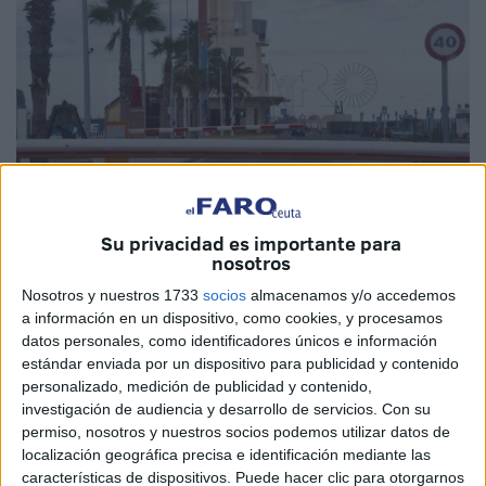
Su privacidad es importante para
nosotros
Imagen de archivo
Nosotros y nuestros 1733
socios
almacenamos y/o accedemos
a información en un dispositivo, como cookies, y procesamos
datos personales, como identificadores únicos e información
estándar enviada por un dispositivo para publicidad y contenido
La Autoridad Portuaria
de Ceuta ha anunciado este
personalizado, medición de publicidad y contenido,
sábado que ha remitido su apoyo a la Asociación
investigación de audiencia y desarrollo de servicios.
Con su
Unificada de
Guardias Civiles
(AUGC) en su propuesta de
permiso, nosotros y nuestros socios podemos utilizar datos de
la candidatura de Ceuta al premio Princesa de Asturias de
localización geográfica precisa e identificación mediante las
características de dispositivos. Puede hacer clic para otorgarnos
la Concordia 2023.