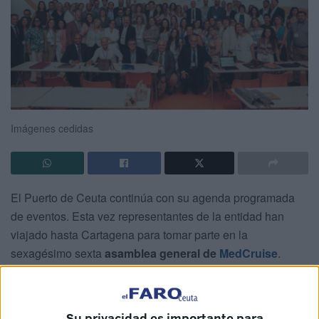
Imágenes cedidas
El Puerto de Ceuta continúa con su agenda programada
de eventos. Esta vez representantes de la entidad han
viajado hasta Cartagena para tomar parte en la
sexagésimo sexta
asamblea general de
MedCruise
.
El objetivo de este encuentro es la promoción del
turismo
de cruceros
, una de las grandes apuestas del ente junto
Su privacidad es importante para