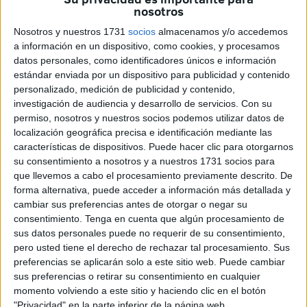
al impulso de la sostenibilidad. Esta estancia por Murcia
nosotros
permite contactar con compañías navieras y reforzar
Nosotros y nuestros 1731
socios
almacenamos y/o accedemos
relaciones comerciales en esta materia.
a información en un dispositivo, como cookies, y procesamos
datos personales, como identificadores únicos e información
A su vez, la cita abre una puerta a las nuevas
tendencias
estándar enviada por un dispositivo para publicidad y contenido
en el sector
y con ello actualizar los conocimientos sobre
personalizado, medición de publicidad y contenido,
la
situación actual de la industria
en la zona del
investigación de audiencia y desarrollo de servicios.
Con su
Mediterráneo.
permiso, nosotros y nuestros socios podemos utilizar datos de
localización geográfica precisa e identificación mediante las
características de dispositivos. Puede hacer clic para otorgarnos
su consentimiento a nosotros y a nuestros 1731 socios para
que llevemos a cabo el procesamiento previamente descrito. De
forma alternativa, puede acceder a información más detallada y
cambiar sus preferencias antes de otorgar o negar su
consentimiento.
Tenga en cuenta que algún procesamiento de
sus datos personales puede no requerir de su consentimiento,
pero usted tiene el derecho de rechazar tal procesamiento. Sus
preferencias se aplicarán solo a este sitio web. Puede cambiar
sus preferencias o retirar su consentimiento en cualquier
momento volviendo a este sitio y haciendo clic en el botón
"Privacidad" en la parte inferior de la página web.