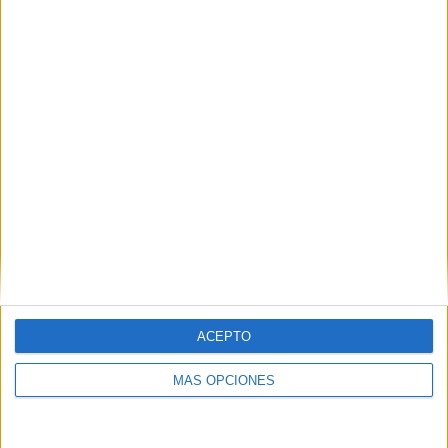
entre otros aspectos y, por otro, el uso de la inteligencia
artificial como una herramienta para obtener soluciones
para puertos y operadores de tours de una forma más
eficiente y personalizada.
ACEPTO
MÁS OPCIONES
Ecología y clientes