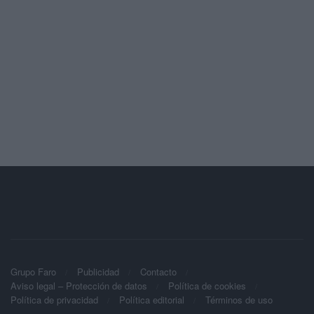
Grupo Faro
Publicidad
Contacto
Aviso legal – Protección de datos
Política de cookies
Política de privacidad
Política editorial
Términos de uso