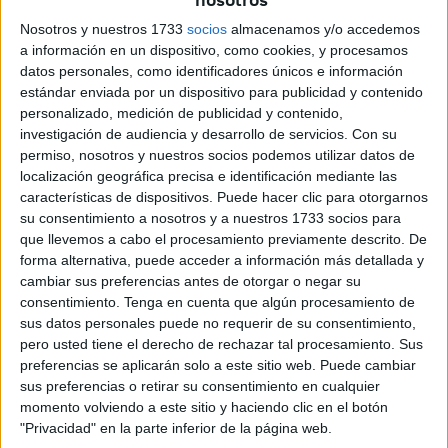
Servicios Urbanos, Alejandro Ramírez,
una inversión
Nosotros y nuestros 1733
socios
almacenamos y/o accedemos
plurianual de más de 21 millones de euros
destinada a
a información en un dispositivo, como cookies, y procesamos
datos personales, como identificadores únicos e información
la construcción de
102 viviendas de alquiler asequible
estándar enviada por un dispositivo para publicidad y contenido
en la zona de Pozo Rayo
, en Ceuta.
personalizado, medición de publicidad y contenido,
investigación de audiencia y desarrollo de servicios.
Con su
De acuerdo con la información adelantada por la Ciudad,
permiso, nosotros y nuestros socios podemos utilizar datos de
esta actuación forma parte del Plan de Vivienda 2025-
localización geográfica precisa e identificación mediante las
2028
, que fue diseñado para afrontar uno de los
características de dispositivos. Puede hacer clic para otorgarnos
su consentimiento a nosotros y a nuestros 1733 socios para
principales problemas que afectan a los ciudadanos: la
que llevemos a cabo el procesamiento previamente descrito. De
dificultad de acceso a una vivienda digna, especialmente
forma alternativa, puede acceder a información más detallada y
para los jóvenes.
cambiar sus preferencias antes de otorgar o negar su
consentimiento.
Tenga en cuenta que algún procesamiento de
El consejero ha explicado en su propuesta, que la
sus datos personales puede no requerir de su consentimiento,
situación actual de la vivienda en Ceuta refleja una
pero usted tiene el derecho de rechazar tal procesamiento. Sus
tendencia preocupante, con un precio medio de 1.950,30
preferencias se aplicarán solo a este sitio web. Puede cambiar
sus preferencias o retirar su consentimiento en cualquier
euros por metro cuadrado,
lo que representa un
momento volviendo a este sitio y haciendo clic en el botón
incremento del 37,48% desde 2018
.
"Privacidad" en la parte inferior de la página web.