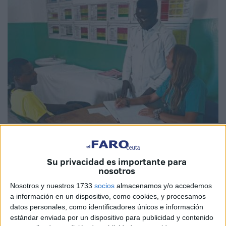
Imagen cedida
Su privacidad es importante para
nosotros
El
Colegio Oficial de Médicos
de Ceuta, a través de su
Nosotros y nuestros 1733
socios
almacenamos y/o accedemos
a información en un dispositivo, como cookies, y procesamos
organismo de
Cooperación Internacional
, continúa con
datos personales, como identificadores únicos e información
su crecimiento y alcanzando sus objetivos. La residente de
estándar enviada por un dispositivo para publicidad y contenido
Medicina Familiar
y Comunitaria Maria Inês de Gusmão