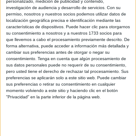
personalizado, medición de publicidad y contenido,
Ramos ha estado impartiendo formación sanitaria en
investigación de audiencia y desarrollo de servicios.
Con su
permiso, nosotros y nuestros socios podemos utilizar datos de
Guinea-Bissau. Durante su estancia en ese país africano
localización geográfica precisa e identificación mediante las
ha pasado por el centro de
salud
de Quelelé y por el
características de dispositivos. Puede hacer clic para otorgarnos
pediátrico Renato Grandi como cooperante de la
su consentimiento a nosotros y a nuestros 1733 socios para
corporación caballa.
que llevemos a cabo el procesamiento previamente descrito. De
forma alternativa, puede acceder a información más detallada y
De hecho, De Gusmão ha presentado en el Congreso
cambiar sus preferencias antes de otorgar o negar su
Nacional de Medicina Familiar y Comunitaria un póster
consentimiento.
Tenga en cuenta que algún procesamiento de
sus datos personales puede no requerir de su consentimiento,
que tenía como objetivo llevar otros residentes a realizar
pero usted tiene el derecho de rechazar tal procesamiento. Sus
este tipo de práctica, con el objetivo de estimular una
preferencias se aplicarán solo a este sitio web. Puede cambiar
visión positiva hacia la práctica de una Medicina Familiar y
sus preferencias o retirar su consentimiento en cualquier
Comunitaria en zonas más desfavorecidas.
momento volviendo a este sitio y haciendo clic en el botón
"Privacidad" en la parte inferior de la página web.
Durante su estancia ha impartido un curso sobre soporte
vital básico sobre el uso del desfibrilador y de conceptos
claves de soporte vital avanzado al personal sanitario de
los centros en los que ha estado.