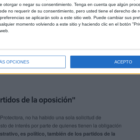
e otorgar o negar su consentimiento.
Tenga en cuenta que algún proc
de no requerir de su consentimiento, pero usted tiene el derecho de r
ie en la administración parece querer ver,
mientras la
referencias se aplicarán solo a este sitio web. Puede cambiar sus pref
ayor envergadura
, una actuación básica para garantizar
alquier momento volviendo a este sitio y haciendo clic en el botón "Pri
ncial lleva meses bloqueada
sin que nadie dé la cara. Y
 web.
responsable institucional, ha preguntado", denuncia
ÁS OPCIONES
ACEPTO
rtidos de la oposición"
rotectora, no ha habido una sola solicitud de
to de interés por parte de quienes tienen la obligación
rativo, es político, también de los partidos de la