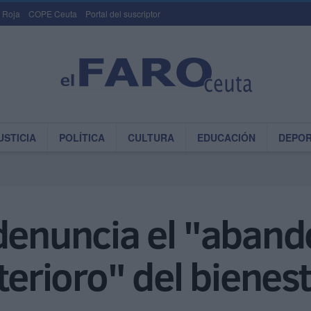
 Roja
COPE Ceuta
Portal del suscriptor
USTICIA
POLÍTICA
CULTURA
EDUCACIÓN
DEPO
denuncia el "aband
eterioro" del bienes