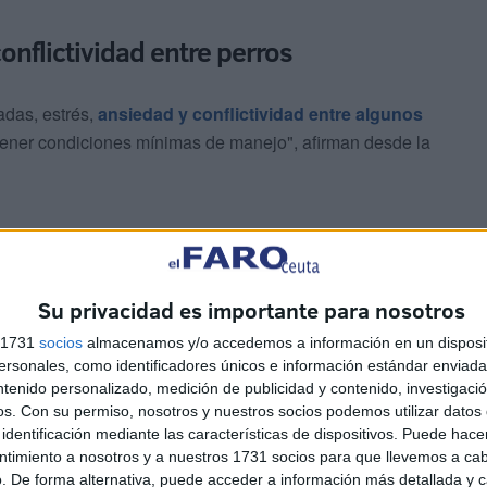
nflictividad entre perros
das, estrés,
ansiedad y conflictividad entre algunos
tener condiciones mínimas de manejo", afirman desde la
Su privacidad es importante para nosotros
s 1731
socios
almacenamos y/o accedemos a información en un disposit
previsible y evitable de una negligencia
sonales, como identificadores únicos e información estándar enviada 
e meses entregó toda la documentación exigida por el
ntenido personalizado, medición de publicidad y contenido, investigaci
os pagos a la adjudicataria. A cambio, ha recibido
os.
Con su permiso, nosotros y nuestros socios podemos utilizar datos 
identificación mediante las características de dispositivos. Puede hacer
explicación sobre el estado del expediente, ningún plazo,
ntimiento a nosotros y a nuestros 1731 socios para que llevemos a ca
. De forma alternativa, puede acceder a información más detallada y 