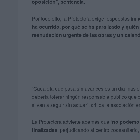
oposición", sentencia.
Por todo ello, la Protectora exige respuestas inm
ha ocurrido, por qué se ha paralizado y quié
reanudación urgente de las obras y un calend
“Cada día que pasa sin avances es un día más e
debería tolerar ningún responsable público que 
si van a seguir sin actuar”, critica la asociació
La Protectora advierte además que “
no podemos
finalizadas
, perjudicando al centro zoosanitario,