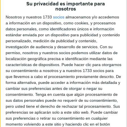
instalado un stand en la Plaza de Nelson Mandela
Su privacidad es importante para
nosotros
repleta de productos con la vista puesta en que al terminar
el día no quedara nada.
Nosotros y nuestros 1733
socios
almacenamos y/o accedemos
a información en un dispositivo, como cookies, y procesamos
Algo que, seguro, conseguirían ya que desde el primer
datos personales, como identificadores únicos e información
estándar enviada por un dispositivo para publicidad y contenido
momento han sido muchos los ceutíes que se iban
personalizado, medición de publicidad y contenido,
parando para colaborar con la entidad.
investigación de audiencia y desarrollo de servicios.
Con su
permiso, nosotros y nuestros socios podemos utilizar datos de
El trabajo de muchos talleres
localización geográfica precisa e identificación mediante las
características de dispositivos. Puede hacer clic para otorgarnos
su consentimiento a nosotros y a nuestros 1733 socios para
Jesús Márquez, educador social de la Asociación Proi, ha
que llevemos a cabo el procesamiento previamente descrito. De
contado que en estas semanas previas han estado
forma alternativa, puede acceder a información más detallada y
desarrollando diferentes talleres con los usuarios de la
cambiar sus preferencias antes de otorgar o negar su
entidad.
consentimiento.
Tenga en cuenta que algún procesamiento de
sus datos personales puede no requerir de su consentimiento,
pero usted tiene el derecho de rechazar tal procesamiento. Sus
preferencias se aplicarán solo a este sitio web. Puede cambiar
sus preferencias o retirar su consentimiento en cualquier
momento volviendo a este sitio y haciendo clic en el botón