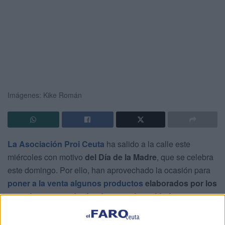
Imágenes: Kike Román
La Asociación Proi Ceuta
ha salido a la calle este
miércoles con motivo
del Día de la Madre
, que se celebra
este domingo. Por ello, han aprovechado la ocasión para
poner a la venta algunos productos
elaborados por los
usuarios y recaudar fondos para la entidad.
Así, a primera hora de la mañana,
la asociación
ha