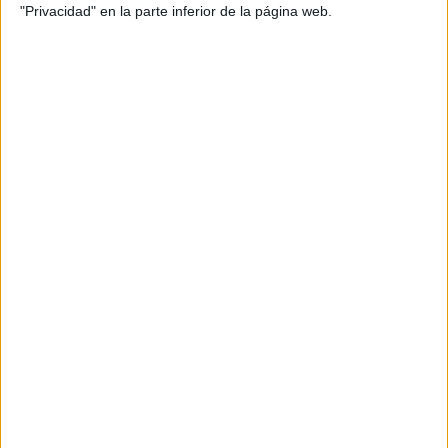
"Privacidad" en la parte inferior de la página web.
Ellos “han ido elaborando algunos de los productos, las