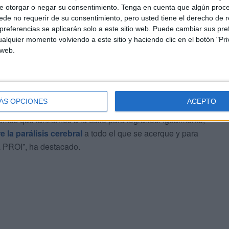
presupuesto dirigido a estos fines.
e otorgar o negar su consentimiento.
Tenga en cuenta que algún proc
de no requerir de su consentimiento, pero usted tiene el derecho de r
referencias se aplicarán solo a este sitio web. Puede cambiar sus pref
alquier momento volviendo a este sitio y haciendo clic en el botón "Pri
 web.
mico público
, no siempre poseen todo el dinero que
ariedad de propuestas llevan a la entidad a movilizarse
ÁS OPCIONES
ACEPTO
os que lanzarnos a la calle para lograrlos. Igualmente,
e la parálisis cerebral
a todo el que se acerque y para
la PROI”, ha destacado.