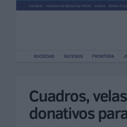
Contacto
Horarios de Barcos by Kikoto
Vuelos
Sorteo Cruz
SOCIEDAD
SUCESOS
FRONTERA
J
Cuadros, velas
donativos par