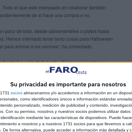
 Todo el que esté interesado en colaborar también
pendientemente de si hace una compra o no.
 un poco de todo, desde salvamanteles o platos hasta
s. Hemos intentado tener tanto cosas para Halloween
 para animar a los vecinos”, ha comentado.
es
hasta las seis de la tarde
. “Estaremos hasta ese
ad enorme que nos lleve a terminar antes”, ha
Su privacidad es importante para nosotros
s 1731
socios
almacenamos y/o accedemos a información en un disposit
sonales, como identificadores únicos e información estándar enviada 
ntenido personalizado, medición de publicidad y contenido, investigaci
os.
Con su permiso, nosotros y nuestros socios podemos utilizar datos 
identificación mediante las características de dispositivos. Puede hacer
ntimiento a nosotros y a nuestros 1731 socios para que llevemos a ca
da. Durante los próximos meses contemplan poner en
. De forma alternativa, puede acceder a información más detallada y 