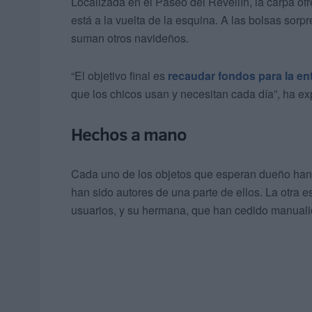
Localizada en el Paseo del Revellín, la carpa o
está a la vuelta de la esquina. A las bolsas sorp
suman otros navideños.
“El objetivo final es
recaudar fondos para la en
que los chicos usan y necesitan cada día”, ha e
Hechos a mano
Cada uno de los objetos que esperan dueño han
han sido autores de una parte de ellos. La otra 
usuarios, y su hermana, que han cedido manuali