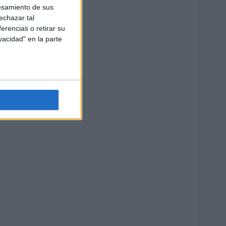
esamiento de sus
echazar tal
erencias o retirar su
vacidad" en la parte