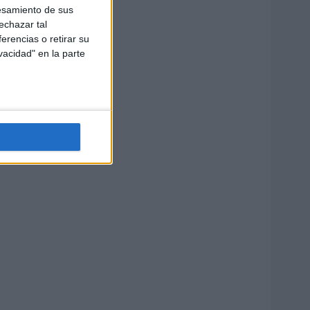
esamiento de sus
echazar tal
erencias o retirar su
vacidad" en la parte