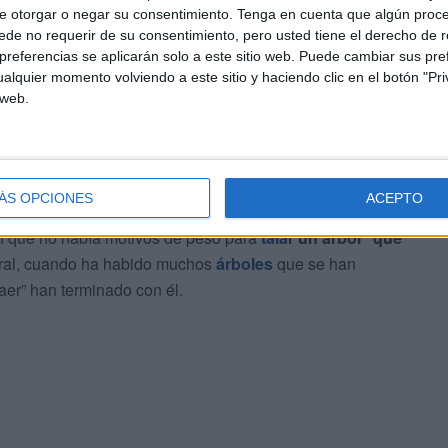
e otorgar o negar su consentimiento.
Tenga en cuenta que algún proc
de no requerir de su consentimiento, pero usted tiene el derecho de r
referencias se aplicarán solo a este sitio web. Puede cambiar sus pref
alquier momento volviendo a este sitio y haciendo clic en el botón "Pri
 web.
ÁS OPCIONES
ACEPTO
 que no había motivos de peso para
talar
un árbol “que
ral, cuando ha habido muchos
árboles
que se han
aer” han terminado con él.