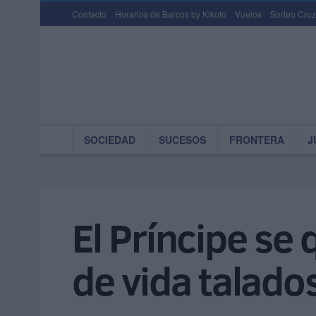
Contacto
Horarios de Barcos by Kikoto
Vuelos
Sorteo Cruz
SOCIEDAD
SUCESOS
FRONTERA
J
El Príncipe se 
de vida talado