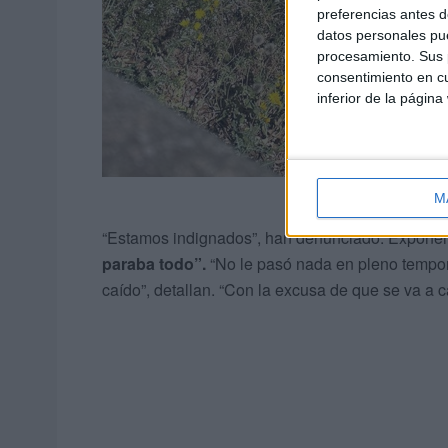
preferencias antes d
datos personales pue
procesamiento. Sus p
consentimiento en cu
inferior de la página
M
“Estamos indignados”, han denunciado. Exponen
paraba todo”.
“No le pasó nada en pleno tempo
caído”, detallan. “Con la excusa de que se va a c