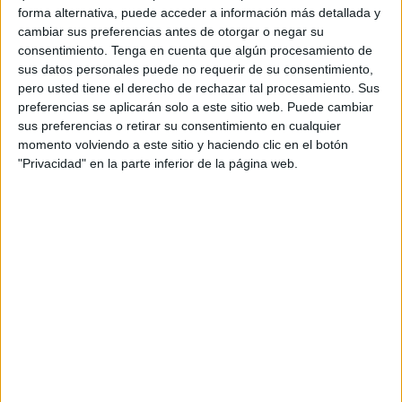
permitido por ley en este tipo de casos no se le pudo
forma alternativa, puede acceder a información más detallada y
juzgar antes, al encontrarse en busca y captura, no
cambiar sus preferencias antes de otorgar o negar su
quedando otra que la prescripción del delito y por tanto la
consentimiento.
Tenga en cuenta que algún procesamiento de
sus datos personales puede no requerir de su consentimiento,
sentencia absolutoria.
pero usted tiene el derecho de rechazar tal procesamiento. Sus
preferencias se aplicarán solo a este sitio web. Puede cambiar
Los hechos ocurrieron el 13 de enero de 2015. El llamado
sus preferencias o retirar su consentimiento en cualquier
S.P.M. estaba en compañía de otra persona que ya fue
momento volviendo a este sitio y haciendo clic en el botón
condenada, y sobre las 19:50 horas se encontraba en la
"Privacidad" en la parte inferior de la página web.
estación marítima de Ceuta con el propósito de embarcar
en el trasbordador con destino a Algeciras. Allí, al infundir
sospechas a los funcionarios de la
Guardia Civil
que
prestaban servicio en el control de embarque, se procedió
a la intervención del vehículo en el que viajaba. Como
consecuencia del registro efectuado, con apoyo del can
detector de
drogas
del Servicio Cinológico, se encontró
oculto en el interior de las vigas longitudinales 13 bloques
de lo que resultó ser hachís, que tras su análisis arrojó un
peso bruto de 4.250 gramos, con índice de THC no