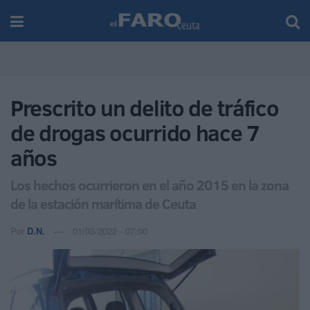
Prescrito un delito de tráfico
de drogas ocurrido hace 7
años
Los hechos ocurrieron en el año 2015 en la zona
de la estación marítima de Ceuta
Por
D.N.
01/03/2022 - 07:00