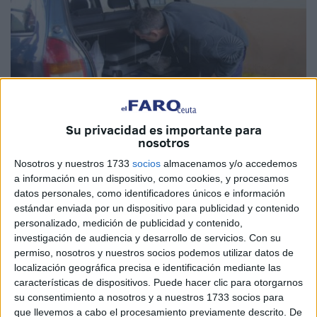
Su privacidad es importante para
nosotros
Nosotros y nuestros 1733
socios
almacenamos y/o accedemos
Imagen de archivo
a información en un dispositivo, como cookies, y procesamos
datos personales, como identificadores únicos e información
estándar enviada por un dispositivo para publicidad y contenido
personalizado, medición de publicidad y contenido,
investigación de audiencia y desarrollo de servicios.
Con su
La titular del
Juzgado de lo Penal número 1
de Ceuta
permiso, nosotros y nuestros socios podemos utilizar datos de
absolvió al acusado de un delito contra la salud pública al
localización geográfica precisa e identificación mediante las
haber prescrito. La pena que se le solicitaba era menor de
características de dispositivos. Puede hacer clic para otorgarnos
su consentimiento a nosotros y a nuestros 1733 socios para
5 años, en concreto 3 y 2 meses. Transcurrido el periodo
que llevemos a cabo el procesamiento previamente descrito. De