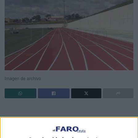
Imagen de archivo
Por parte de la Consejería de Comercio, Turismo, Empleo
y
Deporte
que lidera Nicola Cecchi, el
Consejo
ha dado