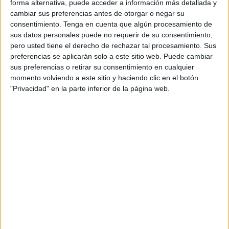
En lo que respecta a las subvenciones para federaciones
forma alternativa, puede acceder a información más detallada y
deportivas, la Ciudad explica que la convocatoria
cambiar sus preferencias antes de otorgar o negar su
consentimiento.
Tenga en cuenta que algún procesamiento de
“contempla una dotación de 275.000 euros para financiar
sus datos personales puede no requerir de su consentimiento,
actividades que promuevan y desarrollen el deporte en la
pero usted tiene el derecho de rechazar tal procesamiento. Sus
ciudad autónoma”.
preferencias se aplicarán solo a este sitio web. Puede cambiar
sus preferencias o retirar su consentimiento en cualquier
En este sentido, las federaciones podrán solicitar ayudas
momento volviendo a este sitio y haciendo clic en el botón
“para organización de competiciones, campañas de
"Privacidad" en la parte inferior de la página web.
difusión, formación técnica, gastos operativos y apoyo al
deporte base, entre otros conceptos”.
Las respectivas solicitudes deberán presentarse “en un
plazo de 30 días naturales y la evaluación de estas se
basará en criterios como el interés deportivo, la cifra de
técnicos o deportistas y la calidad de las propuestas”,
recordando que “el valor total se distribuirá en función de
los puntos obtenidos en la evaluación”.
Sobre las subvenciones para clubes y entidades