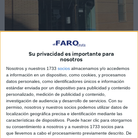
Su privacidad es importante para
Imagen de archivo
nosotros
Nosotros y nuestros 1733
socios
almacenamos y/o accedemos
a información en un dispositivo, como cookies, y procesamos
datos personales, como identificadores únicos e información
El Instituto Ceutí de Deportes
(ICD)
, adscrito a la
estándar enviada por un dispositivo para publicidad y contenido
Consejería de Comercio, Turismo, Empleo y Deporte del
personalizado, medición de publicidad y contenido,
Gobierno de Ceuta
, ha abierto la convocatoria de
investigación de audiencia y desarrollo de servicios.
Con su
permiso, nosotros y nuestros socios podemos utilizar datos de
subvenciones
dirigidas a federaciones, clubes, entidades
localización geográfica precisa e identificación mediante las
deportivas y desplazamientos, con un presupuesto de
características de dispositivos. Puede hacer clic para otorgarnos
925.000 euros en régimen de concurrencia competitiva.
su consentimiento a nosotros y a nuestros 1733 socios para
que llevemos a cabo el procesamiento previamente descrito. De