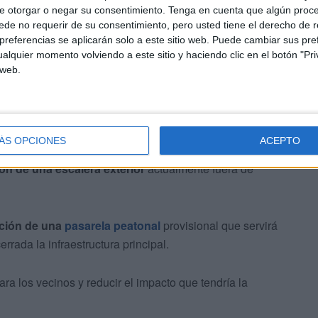
e otorgar o negar su consentimiento.
Tenga en cuenta que algún proc
de no requerir de su consentimiento, pero usted tiene el derecho de r
ón de los accesos provisionales que permitirán evitar el
referencias se aplicarán solo a este sitio web. Puede cambiar sus pref
ejecución de las obras.
alquier momento volviendo a este sitio y haciendo clic en el botón "Pri
 web.
ÁS OPCIONES
ACEPTO
ión de una escalera exterior
actualmente fuera de
ación de una
pasarela peatonal
provisional que servirá
rada la infraestructura principal.
ra los vecinos y reducir el impacto que tendría la