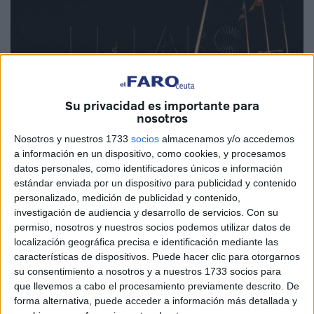
Su privacidad es importante para
nosotros
Nosotros y nuestros 1733
socios
almacenamos y/o accedemos
Imagen de archivo
a información en un dispositivo, como cookies, y procesamos
datos personales, como identificadores únicos e información
estándar enviada por un dispositivo para publicidad y contenido
personalizado, medición de publicidad y contenido,
La Consejería de Fomento,
Medio Ambiente
y Servicios
investigación de audiencia y desarrollo de servicios.
Con su
Urbanos de Ceuta mantendrá abierto durante 20 días a
permiso, nosotros y nuestros socios podemos utilizar datos de
localización geográfica precisa e identificación mediante las
contar desde este miércoles el plazo de información
características de dispositivos. Puede hacer clic para otorgarnos
pública del proyecto de instalación de una planta de
su consentimiento a nosotros y a nuestros 1733 socios para
almacenamiento de gases licuados del petróleo para dar
que llevemos a cabo el procesamiento previamente descrito. De
suministro energético a los
barcos
de Baleària y FRS
forma alternativa, puede acceder a información más detallada y