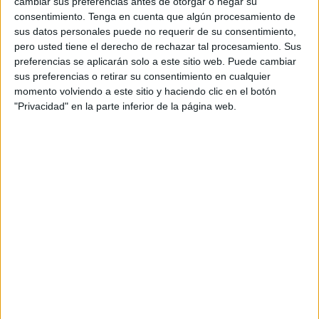
cambiar sus preferencias antes de otorgar o negar su
mientras pernoctan en la ciudad, lo que se traducirá en
consentimiento.
Tenga en cuenta que algún procesamiento de
“una drástica reducción de emisiones de dióxido de
sus datos personales puede no requerir de su consentimiento,
carbono a la atmósfera”.
pero usted tiene el derecho de rechazar tal procesamiento. Sus
preferencias se aplicarán solo a este sitio web. Puede cambiar
Según el proyecto presentado por la
empresa
Divergent
sus preferencias o retirar su consentimiento en cualquier
Inventions, su plan pasa por colocar un depósito aéreo de
momento volviendo a este sitio y haciendo clic en el botón
33.600 litros de propano para alimentar 11 generadores
"Privacidad" en la parte inferior de la página web.
eléctricos homologados para el uso de gases licuados del
petróleo como combustible.
La puesta en funcionamiento de esta infraestructura, que
ocupará cerca de mil metros cuadrados en la explanada
de Poniente del
puerto
, permitirá a los
buques
detener
sus motores diésel cuando pasen la noche en Ceuta.
La Autoridad Portuaria no prevé que el proyecto tenga
“impactos significativos sobre el medio ambiente” y augura
que se conseguirá “una reducción de emisiones a la
atmósfera y por lo tanto un impacto favorable en relación