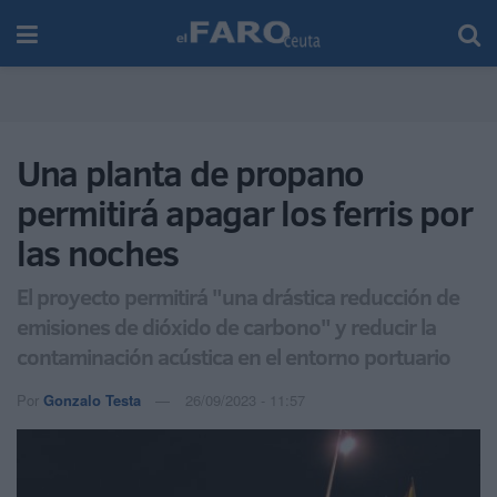
Una planta de propano
permitirá apagar los ferris por
las noches
El proyecto permitirá "una drástica reducción de
emisiones de dióxido de carbono" y reducir la
contaminación acústica en el entorno portuario
Por
Gonzalo Testa
26/09/2023 - 11:57