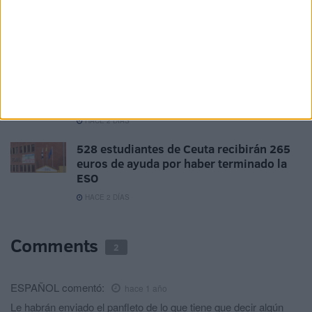
La Ciudad abre la puerta a que sus
empleados públicos puedan ocupar
plazas vacantes de la UNED
HACE 2 DÍAS
167 trabajadores optan a convertirse en
funcionarios de carrera de la Ciudad
HACE 2 DÍAS
528 estudiantes de Ceuta recibirán 265
euros de ayuda por haber terminado la
ESO
HACE 2 DÍAS
Comments
2
ESPAÑOL
comentó:
hace 1 año
Le habrán enviado el panfleto de lo que tiene que decir algún