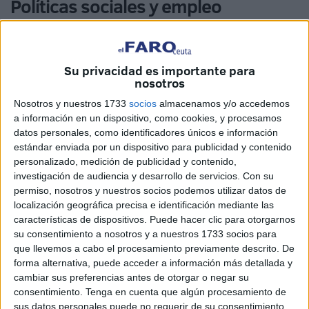
Políticas sociales y empleo
La delegada del Gobierno en Ceuta, Cristina Pérez, ha
puesto en valor las
políticas sociales y laborales
Su privacidad es importante para
impulsadas por el Ejecutivo central en los últimos años,
nosotros
destacando especialmente el papel del
Ingreso Mínimo
Nosotros y nuestros 1733
socios
almacenamos y/o accedemos
Vital (IMV)
y el crecimiento del
empleo estable
en la
a información en un dispositivo, como cookies, y procesamos
ciudad.
datos personales, como identificadores únicos e información
estándar enviada por un dispositivo para publicidad y contenido
Pérez recordó que actualmente un
pensionista medio
en
personalizado, medición de publicidad y contenido,
Ceuta percibe
1.662 euros mensuales
, una cantidad que
investigación de audiencia y desarrollo de servicios.
Con su
—según dijo— “viene a cubrir las necesidades de este
permiso, nosotros y nuestros socios podemos utilizar datos de
localización geográfica precisa e identificación mediante las
colectivo”. Sin embargo, señaló que el Gobierno no se
características de dispositivos. Puede hacer clic para otorgarnos
limita a atender a los mayores, sino que también trabaja
su consentimiento a nosotros y a nuestros 1733 socios para
para proteger a quienes, por diversas circunstancias, no
que llevemos a cabo el procesamiento previamente descrito. De
tienen empleo ni ingresos suficientes.
forma alternativa, puede acceder a información más detallada y
cambiar sus preferencias antes de otorgar o negar su
En ese sentido, defendió la creación del
Ingreso Mínimo
consentimiento.
Tenga en cuenta que algún procesamiento de
sus datos personales puede no requerir de su consentimiento,