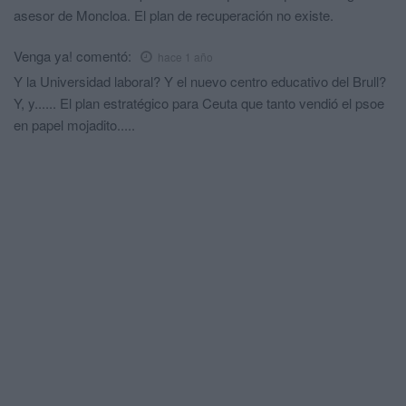
asesor de Moncloa. El plan de recuperación no existe.
Venga ya!
comentó:
hace 1 año
Y la Universidad laboral? Y el nuevo centro educativo del Brull?
Y, y...... El plan estratégico para Ceuta que tanto vendió el psoe
en papel mojadito.....