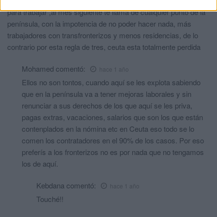
legalizar a un marroquí, cuando este recoge su documentación
para trabajar ,al mes siguiente te llama de cualquier punto de la
península, con la impotencia de no poder hacer nada, más
trabajadores con transfronterizos y menos residencias, de lo
contrario por esta regla de tres, ceuta esta totalmente perdida
Mohamed
comentó:
hace 1 año
Ellos no son tontos, cuando aquí se les explota sabiendo
que en la península va a tener mejoras laborales y sin
renunciar a sus derechos de los que aquí se les priva,
pagas extras, vacaciones, salarios que son los que están
contenplados en la nómina etc en Ceuta eso todo se lo
comen los contratadores en el 90% de los casos. Por eso
preferís a los fronterizos no es por nada que no tengamos
los de aquí.
Kebdana
comentó:
hace 1 año
Touché!!