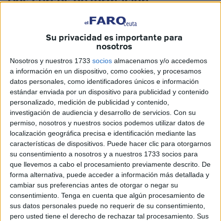
Dos cursos de formación
La investigación de la Policía, que está judicializada y que
avanza ya con la toma de declaración a los primeros de
Su privacidad es importante para
nosotros
los casi 60 investigados, se centra en dos cursos de
formación ofrecidos en ese centro y marcados, considera
Nosotros y nuestros 1733
socios
almacenamos y/o accedemos
a información en un dispositivo, como cookies, y procesamos
el CNP,
por varias irregularidades
, tal y como se recoge
datos personales, como identificadores únicos e información
en la información que la propia UCRIF ha remitido al
estándar enviada por un dispositivo para publicidad y contenido
juzgado.
personalizado, medición de publicidad y contenido,
investigación de audiencia y desarrollo de servicios.
Con su
Al margen de esta investigación judicial, esta misma
permiso, nosotros y nuestros socios podemos utilizar datos de
semana la Policía ha continuado llamando a personas que
localización geográfica precisa e identificación mediante las
características de dispositivos. Puede hacer clic para otorgarnos
hicieron esos mismos
cursos
para tomarles declaración
su consentimiento a nosotros y a nuestros 1733 socios para
en calidad de investigados, por lo que el número global de
que llevemos a cabo el procesamiento previamente descrito. De
implicados en esta causa va a ir en aumento.
forma alternativa, puede acceder a información más detallada y
cambiar sus preferencias antes de otorgar o negar su
Esas personas estuvieron detenidas durante horas y se les
consentimiento.
Tenga en cuenta que algún procesamiento de
comunicó que quedaban en libertad, pero investigadas por
sus datos personales puede no requerir de su consentimiento,
pero usted tiene el derecho de rechazar tal procesamiento. Sus
falsedad documental al haber presentado unos diplomas