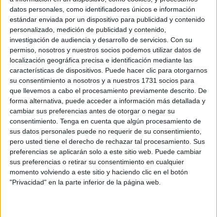
"Yo creo que es una novela
datos personales, como identificadores únicos e información
estándar enviada por un dispositivo para publicidad y contenido
que nos concierne a
personalizado, medición de publicidad y contenido,
muchos, porque todos
investigación de audiencia y desarrollo de servicios.
Con su
permiso, nosotros y nuestros socios podemos utilizar datos de
tenemos una familia"
localización geográfica precisa e identificación mediante las
características de dispositivos. Puede hacer clic para otorgarnos
su consentimiento a nosotros y a nuestros 1731 socios para
Hablando de la novela que protagonizará esa reunión,
que llevemos a cabo el procesamiento previamente descrito. De
‘Los siguientes’, ¿sobre qué trata?
forma alternativa, puede acceder a información más detallada y
cambiar sus preferencias antes de otorgar o negar su
‘Los siguientes’ cuenta la historia de tres hermanos, de en
consentimiento.
Tenga en cuenta que algún procesamiento de
torno a 50 años, que tienen un padre octogenario y llega
sus datos personales puede no requerir de su consentimiento,
ese momento en la vida que te preguntas ¿qué hacemos
pero usted tiene el derecho de rechazar tal procesamiento. Sus
preferencias se aplicarán solo a este sitio web. Puede cambiar
ahora con papá? Es un hombre que ya va perdiendo
sus preferencias o retirar su consentimiento en cualquier
facultades y cumpliendo años.
momento volviendo a este sitio y haciendo clic en el botón
"Privacidad" en la parte inferior de la página web.
Ese momento en la vida, porque hay un momento en la
vida que empieza cuando tú estás buscando una
guardería para tu hijo o para tu hija, y hay un momento que