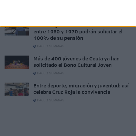
estas dos prestaciones a la vez
HACE 2 SEMANAS
Atención jubilados de Ceuta: los nacidos
entre 1960 y 1970 podrán solicitar el
100% de su pensión
HACE 2 SEMANAS
Más de 400 jóvenes de Ceuta ya han
solicitado el Bono Cultural Joven
HACE 2 SEMANAS
Entre deporte, migración y juventud: así
celebra Cruz Roja la convivencia
HACE 2 SEMANAS