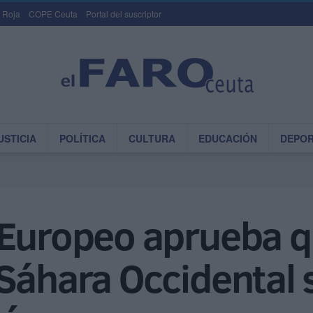
 Roja
COPE Ceuta
Portal del suscriptor
USTICIA
POLÍTICA
CULTURA
EDUCACIÓN
DEPO
 Europeo aprueba q
Sáhara Occidental 