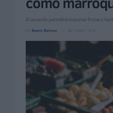
como marroqu
El acuerdo permitirá importar frutas y ho
Por
Beatriz Martínez
28/11/2025 - 18:16