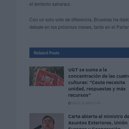
el territorio saharaui.
Con un solo voto de diferencia, Bruselas ha da
debate en los próximos meses, tanto en el Parla
Related
Posts
UGT se suma a la
concentración de las cuatr
culturas: "Ceuta necesita
unidad, respuestas y más
recursos"
HACE 22 MINUTOS
Carta abierta al ministro d
Asuntos Exteriores, Unión
Europea y Cooperación