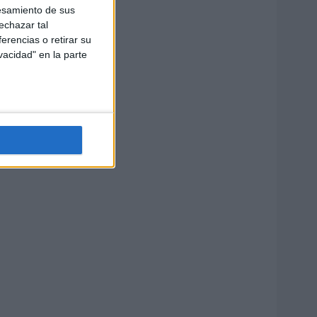
esamiento de sus
echazar tal
erencias o retirar su
vacidad" en la parte