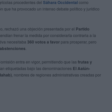
grícolas procedentes del
Sáhara Occidental
como
ón que ha provocado un intenso debate político y jurídico
go, rechazó una objeción presentada por el
Partido
endían frenar la medida por considerarla contraria a la
ativa necesitaba
360 votos a favor
para prosperar, pero
 abstenciones
.
omisión entra en vigor, permitiendo que las
frutas y
ean etiquetadas bajo las denominaciones
El Aaiún-
dahab)
, nombres de regiones administrativas creadas por