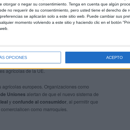
e otorgar o negar su consentimiento.
Tenga en cuenta que algún proc
de no requerir de su consentimiento, pero usted tiene el derecho de r
ación
referencias se aplicarán solo a este sitio web. Puede cambiar sus pref
alquier momento volviendo a este sitio y haciendo clic en el botón "Pri
s europeos. Desde el
Partido Popular Europeo
, su
 web.
 Crespo
, lamentó el resultado: “Se ha perdido una
to al derecho internacional”.
 liberales defendieron la decisión argumentando que la
ÁS OPCIONES
ACEPTO
eficia a los consumidores
al mantener la cooperación
es agrícolas de la UE.
s agrícolas europeos. Organizaciones como
 de Uniones
alertan de que el nuevo sistema de
leal
y
confunde al consumidor
, al permitir que
 comercialicen como marroquíes.