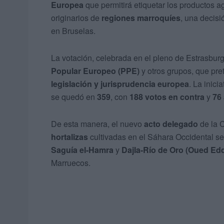
Europea
que permitirá etiquetar los productos a
originarios de
regiones marroquíes
, una decisi
en Bruselas.
La votación, celebrada en el pleno de Estrasbur
Popular Europeo (PPE)
y otros grupos, que pret
legislación y jurisprudencia europea
. La inici
se quedó en
359
, con
188 votos en contra
y
76
De esta manera, el nuevo
acto delegado
de la C
hortalizas
cultivadas en el Sáhara Occidental s
Saguía el-Hamra
y
Dajla-Río de Oro (Oued Ed
Marruecos.