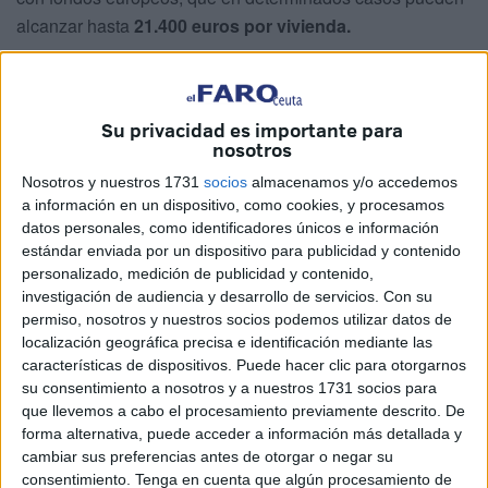
alcanzar hasta
21.400 euros por vivienda.
Estas subvenciones forman parte del programa de
rehabilitación residencial de los fondos
Next Generation
,
cuyo objetivo es impulsar la mejora energética del parque
Su privacidad es importante para
nosotros
inmobiliario en España.
Nosotros y nuestros 1731
socios
almacenamos y/o accedemos
El Ejecutivo se ha fijado como meta alcanzar
510.000
a información en un dispositivo, como cookies, y procesamos
actuaciones de renovación de viviendas
en el segundo
datos personales, como identificadores únicos e información
estándar enviada por un dispositivo para publicidad y contenido
trimestre de 2026, con una dotación global de
3.420
personalizado, medición de publicidad y contenido,
millones de euros
destinada a la mejora de la eficiencia
investigación de audiencia y desarrollo de servicios.
Con su
energética en hogares y edificios.
permiso, nosotros y nuestros socios podemos utilizar datos de
localización geográfica precisa e identificación mediante las
Sin embargo, no cualquier reforma doméstica permite
características de dispositivos. Puede hacer clic para otorgarnos
acceder a estas ayudas. El requisito clave es que la
su consentimiento a nosotros y a nuestros 1731 socios para
que llevemos a cabo el procesamiento previamente descrito. De
intervención tenga un
impacto directo y demostrable en
forma alternativa, puede acceder a información más detallada y
el consumo energético del inmueble.
cambiar sus preferencias antes de otorgar o negar su
consentimiento.
Tenga en cuenta que algún procesamiento de