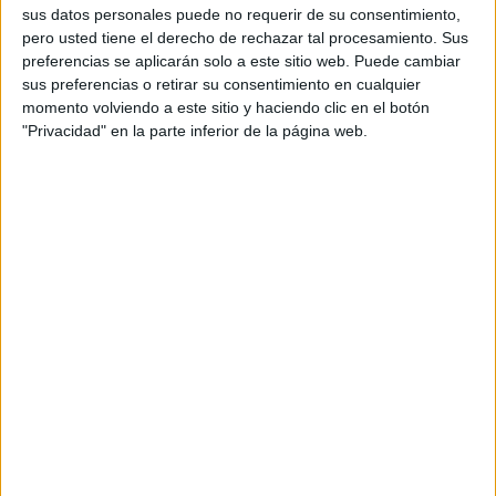
No es una ayuda para reformas
sus datos personales puede no requerir de su consentimiento,
pero usted tiene el derecho de rechazar tal procesamiento. Sus
estéticas
preferencias se aplicarán solo a este sitio web. Puede cambiar
sus preferencias o retirar su consentimiento en cualquier
Aunque la posibilidad de recibir subvenciones para
momento volviendo a este sitio y haciendo clic en el botón
"Privacidad" en la parte inferior de la página web.
reformar espacios como cocinas o baños ha generado
interés, el Gobierno aclara que estas ayudas
no están
destinadas a cambios estéticos
como renovar azulejos,
muebles o sanitarios sin más.
Para poder beneficiarse, la obra debe formar parte de una
actuación más amplia de
rehabilitación energética
, en la
que se mejore el comportamiento térmico o el consumo del
edificio o la vivienda.
Entre las actuaciones que sí pueden optar a estas
subvenciones se encuentran la
mejora del aislamiento
, el
cambio de ventanas
, la
renovación de instalaciones
eléctricas o de agua
, la sustitución de sistemas de