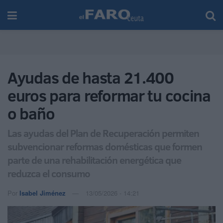
Ayudas de hasta 21.400
euros para reformar tu cocina
o baño
Las ayudas del Plan de Recuperación permiten
subvencionar reformas domésticas que formen
parte de una rehabilitación energética que
reduzca el consumo
Por
Isabel Jiménez
13/05/2026 - 14:21