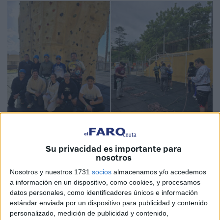
Su privacidad es importante para
Imagen cedida
nosotros
Nosotros y nuestros 1731
socios
almacenamos y/o accedemos
a información en un dispositivo, como cookies, y procesamos
datos personales, como identificadores únicos e información
La
Federación de Deportes de Montaña y Escalada de
estándar enviada por un dispositivo para publicidad y contenido
Ceuta
continúa reforzando su compromiso con la
personalizado, medición de publicidad y contenido,