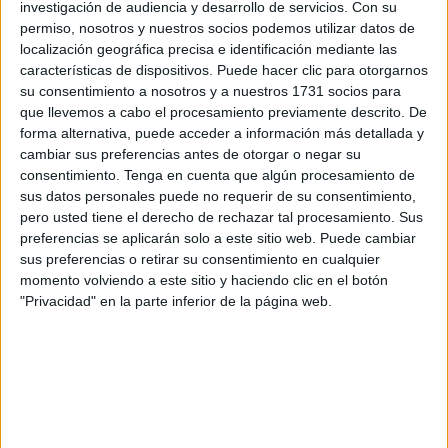
promoción de los
deportes de montaña
y la actividad
investigación de audiencia y desarrollo de servicios.
Con su
permiso, nosotros y nuestros socios podemos utilizar datos de
física al aire libre con la puesta en marcha del primer curso
localización geográfica precisa e identificación mediante las
de iniciación a la escalada. Esta es una nueva propuesta
características de dispositivos. Puede hacer clic para otorgarnos
formativa que ha arrancado con una gran acogida entre los
su consentimiento a nosotros y a nuestros 1731 socios para
participantes y que supone un paso más en el crecimiento
que llevemos a cabo el procesamiento previamente descrito. De
forma alternativa, puede acceder a información más detallada y
de estas disciplinas en la ciudad.
cambiar sus preferencias antes de otorgar o negar su
consentimiento.
Tenga en cuenta que algún procesamiento de
Desde la Federación han mostrado
su satisfacción por la
sus datos personales puede no requerir de su consentimiento,
respuesta obtenida en esta iniciativa, destacando el
pero usted tiene el derecho de rechazar tal procesamiento. Sus
interés creciente que existe por los deportes
preferencias se aplicarán solo a este sitio web. Puede cambiar
vinculados al entorno natural
. Este nuevo curso nace
sus preferencias o retirar su consentimiento en cualquier
momento volviendo a este sitio y haciendo clic en el botón
tras el éxito alcanzado recientemente con el curso de
"Privacidad" en la parte inferior de la página web.
iniciación al senderismo, una experiencia muy positiva que
ha animado a la entidad a seguir ampliando su oferta
deportiva y formativa.
Sesiones dirigidas por Fran Guerra y