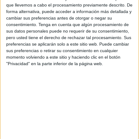
que llevemos a cabo el procesamiento previamente descrito. De
Con el objetivo de llegar en óptimas condiciones
forma alternativa, puede acceder a información más detallada y
cambiar sus preferencias antes de otorgar o negar su
competitivas, el combinado magrebí disputará un total de
consentimiento.
Tenga en cuenta que algún procesamiento de
tres partidos amistosos
durante los meses de mayo y
sus datos personales puede no requerir de su consentimiento,
junio, según ha confirmado oficialmente la Real
pero usted tiene el derecho de rechazar tal procesamiento. Sus
Federación Marroquí de Fútbol (FRMF).
preferencias se aplicarán solo a este sitio web. Puede cambiar
sus preferencias o retirar su consentimiento en cualquier
momento volviendo a este sitio y haciendo clic en el botón
Primeros retos en suelo marroquí
"Privacidad" en la parte inferior de la página web.
De acuerdo con la información publicada por la Agencia
de Noticias MAP, el camino de preparación comenzará en
casa. El
26 de mayo
se medirán ante la selección de
Burundi
.
Este encuentro inicial se llevará a cabo en el Complejo
Mohammed VI de Fútbol y, por decisión técnica, se
desarrollará
a puerta cerrada
para pulir detalles tácticos
en estricta privacidad.