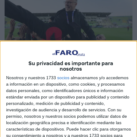
Su privacidad es importante para
nosotros
Nosotros y nuestros 1733
socios
almacenamos y/o accedemos
Foto: EFE / archivo
a información en un dispositivo, como cookies, y procesamos
datos personales, como identificadores únicos e información
estándar enviada por un dispositivo para publicidad y contenido
personalizado, medición de publicidad y contenido,
investigación de audiencia y desarrollo de servicios.
Con su
La
selección nacional de Marruecos
ha definido su
permiso, nosotros y nuestros socios podemos utilizar datos de
estrategia de preparación de cara a la fase final de la
localización geográfica precisa e identificación mediante las
Copa Mundial 2026
, que se celebrará de forma conjunta
características de dispositivos. Puede hacer clic para otorgarnos
en Estados Unidos, Canadá y México.
su consentimiento a nosotros y a nuestros 1733 socios para