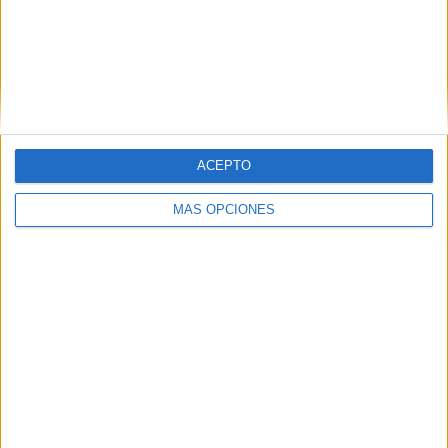
despedida de la Bandera y la línea de saludo a los
cuadros de mando participantes.
La parada concluyó en un clima de respeto, orgullo y
memoria, reafirmando el papel esencial de las Fuerzas
Regulares como símbolo de
entrega, disciplina y lealtad
a España.
ACEPTO
MÁS OPCIONES