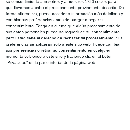
su consentimiento a nosotros y a nuestros 1733 socios para
que llevemos a cabo el procesamiento previamente descrito. De
forma alternativa, puede acceder a información más detallada y
cambiar sus preferencias antes de otorgar o negar su
consentimiento.
Tenga en cuenta que algún procesamiento de
Se incluye demás la Escuadra de gastadores del Tabor
sus datos personales puede no requerir de su consentimiento,
Tetuán, Mando y Plana Mayor del mismo, cuatro
pero usted tiene el derecho de rechazar tal procesamiento. Sus
compañías del tabor Tetuán y Ciclo de adaptación regular,
preferencias se aplicarán solo a este sitio web. Puede cambiar
proveniente del primer ciclo del centro de formación de
sus preferencias o retirar su consentimiento en cualquier
momento volviendo a este sitio y haciendo clic en el botón
tropa número 1 de Cáceres.
"Privacidad" en la parte inferior de la página web.
El mando de la formación lo ha ejercido el
coronel jefe
del
grupo de
Regulares
, Luis Gonzaga Jiménez.
La más laureada
La bandera del Grupo de Regulares de Ceuta número 54
se ha incorporado a su puesto en formación mientras las
unidades le
rendían honores
.