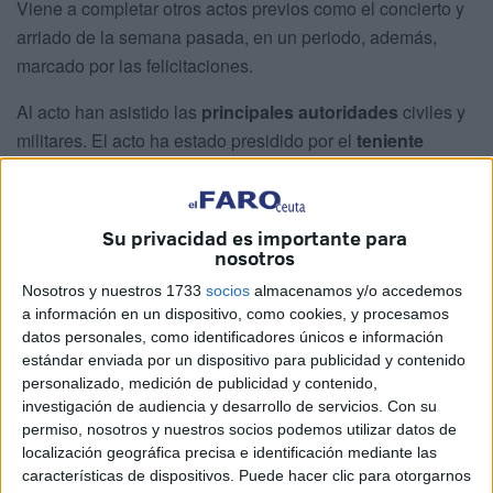
Viene a completar otros actos previos como el concierto y
arriado de la semana pasada, en un periodo, además,
marcado por las felicitaciones.
Al acto han asistido las
principales autoridades
civiles y
militares. El acto ha estado presidido por el
teniente
general Julio Salom Herrera
, jefe del Mando de Canarias
del Ejército de Tierra.
Su privacidad es importante para
Se ha conmemorado así la
creación de las
fuerzas
nosotros
regulares
con tanto arraigo histórico en nuestra ciudad.
Nosotros y nuestros 1733
socios
almacenamos y/o accedemos
a información en un dispositivo, como cookies, y procesamos
Las
unidades que han formado
han sido la Escuadra de
datos personales, como identificadores únicos e información
gastadores del Grupo de Regulares de Ceuta número 54,
estándar enviada por un dispositivo para publicidad y contenido
Mando y plana mayor de mando, Nuba del Grupo de
personalizado, medición de publicidad y contenido,
Regulares y Música del Batallón de Cuartel General de la
investigación de audiencia y desarrollo de servicios.
Con su
permiso, nosotros y nuestros socios podemos utilizar datos de
Comandancia General de Ceuta.
localización geográfica precisa e identificación mediante las
características de dispositivos. Puede hacer clic para otorgarnos