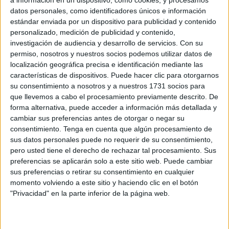
Regulares nº 54 de Ceuta.
datos personales, como identificadores únicos e información
estándar enviada por un dispositivo para publicidad y contenido
A las 19:00 horas, los focos han dado luz a un auditorio
personalizado, medición de publicidad y contenido,
lleno casi en su totalidad, en el que se han dado cita
investigación de audiencia y desarrollo de servicios.
Con su
autoridades militares, civiles y familiares de los
permiso, nosotros y nuestros socios podemos utilizar datos de
protagonistas.
localización geográfica precisa e identificación mediante las
características de dispositivos. Puede hacer clic para otorgarnos
su consentimiento a nosotros y a nuestros 1731 socios para
Una celebración con historia
que llevemos a cabo el procesamiento previamente descrito. De
forma alternativa, puede acceder a información más detallada y
El acto se ha convertido en una
celebración cultural y
cambiar sus preferencias antes de otorgar o negar su
patriótica
en la que la música y la tradición militar se han
consentimiento.
Tenga en cuenta que algún procesamiento de
sus datos personales puede no requerir de su consentimiento,
fusionado para conmemorar más de un siglo de historia de
pero usted tiene el derecho de rechazar tal procesamiento. Sus
una de las unidades más emblemáticas del Ejército
preferencias se aplicarán solo a este sitio web. Puede cambiar
español.
sus preferencias o retirar su consentimiento en cualquier
momento volviendo a este sitio y haciendo clic en el botón
La Nuba
del Grupo de Regulares nº 54 de Ceuta y la
"Privacidad" en la parte inferior de la página web.
Unidad de Música de la Comandancia General
de Ceuta
han ofrecido una impecable interpretación de un programa