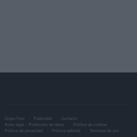
Grupo Faro
Publicidad
Contacto
Aviso legal – Protección de datos
Política de cookies
Política de privacidad
Política editorial
Términos de uso