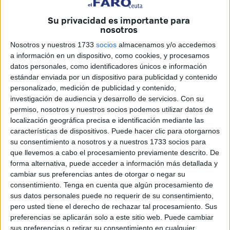
completar recientemente un importante periodo de obras y
modernización.
Su privacidad es importante para
nosotros
La presencia de este
patrullero
en la ciudad supone una
Nosotros y nuestros 1733
socios
almacenamos y/o accedemos
de las primeras escalas realizadas después de
finalizar
a información en un dispositivo, como cookies, y procesamos
su periodo de mantenimiento
, llevado a cabo en el
datos personales, como identificadores únicos e información
Arsenal de La Carraca
, en San Fernando (Cádiz).
estándar enviada por un dispositivo para publicidad y contenido
personalizado, medición de publicidad y contenido,
investigación de audiencia y desarrollo de servicios.
Con su
El Tagomago
permiso, nosotros y nuestros socios podemos utilizar datos de
localización geográfica precisa e identificación mediante las
Según ha explicado el comandante naval de Ceuta,
características de dispositivos. Puede hacer clic para otorgarnos
Gerardo Epifanio, el Tagomago tiene su base en el puerto
su consentimiento a nosotros y a nuestros 1733 socios para
que llevemos a cabo el procesamiento previamente descrito. De
de Málaga y depende del comandante de las
Unidades
forma alternativa, puede acceder a información más detallada y
de la Fuerza de Acción Marítima en Cádiz
, organismo
cambiar sus preferencias antes de otorgar o negar su
responsable de varias
unidades
que operan en la zona
consentimiento.
Tenga en cuenta que algún procesamiento de
marítima del sur de España.
sus datos personales puede no requerir de su consentimiento,
pero usted tiene el derecho de rechazar tal procesamiento. Sus
La escala en Ceuta responde a la necesidad de
ofrecer
preferencias se aplicarán solo a este sitio web. Puede cambiar
sus preferencias o retirar su consentimiento en cualquier