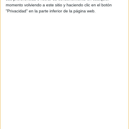
un periodo de descanso
a la dotación después de la
momento volviendo a este sitio y haciendo clic en el botón
finalización de las obras
y antes de continuar con el
"Privacidad" en la parte inferior de la página web.
programa de adiestramiento previsto para el buque.
Recuperar el ritmo
Epifanio ha señalado que, una vez concluido el periodo de