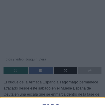
Fotos y vídeo: Joaquín Viera
El buque de la Armada Española
Tagomago
permanece
atracado desde este sábado en el Muelle España de
Ceuta en una escala que se enmarca dentro de la fase de
adiestramiento y
puesta a punto de la embarcación
tras