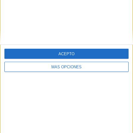
caso sin pan.
Related
Posts
Carta de los vecinos de Arcos Quebrados
HACE 5 HORAS
ACEPTO
Disparos en el Príncipe y un herido por
arma blanca
MÁS OPCIONES
HACE 5 HORAS
Orgullo de un pueblo que nunca pierde
su humanidad
HACE 5 HORAS
Aplazado el amistoso entre el Ittihad de
Tánger y el FC Barcelona
HACE 6 HORAS