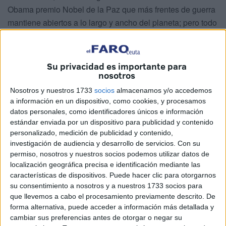
Obama premio Nobel de la Paz que más frentes de guerra
mantiene abiertos a lo largo y ancho del planeta; pero todo
tiene su justa medida, y lo que algunos califican como el
“susto mundial”, hay que mirarlo con la perspectiva de la
templanza y la realidad del alcance de este hecho.
Su privacidad es importante para
nosotros
Lo que ahora haga Trump, o lo que venía haciendo Hillary
Nosotros y nuestros 1733
socios
almacenamos y/o accedemos
o podría haber hecho, no debe importarnos en demasía si
a información en un dispositivo, como cookies, y procesamos
perdemos de vista que, la frontera que debería
datos personales, como identificadores únicos e información
preocuparnos a nosotros es la que tenemos con
estándar enviada por un dispositivo para publicidad y contenido
personalizado, medición de publicidad y contenido,
Marruecos, su seguridad, sus retenciones, sus
investigación de audiencia y desarrollo de servicios.
Con su
implicaciones en el comercio, en los puestos de trabajo, en
permiso, nosotros y nuestros socios podemos utilizar datos de
la limpieza, en inversiones… y no la que tiene EEUU con
localización geográfica precisa e identificación mediante las
México. Debería importarnos, mucho más que la política
características de dispositivos. Puede hacer clic para otorgarnos
su consentimiento a nosotros y a nuestros 1733 socios para
migratoria con EEUU, la política migratoria que sostiene la
que llevemos a cabo el procesamiento previamente descrito. De
UE sobre los hombros de Ceuta, con un CIE
forma alternativa, puede acceder a información más detallada y
sobresaturado y una ciudad que no gana para sobresaltos
cambiar sus preferencias antes de otorgar o negar su