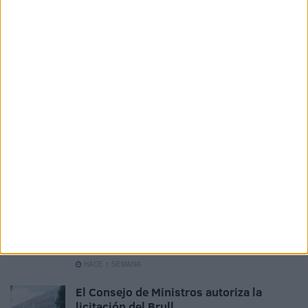
528 estudiantes de Ceuta recibirán 265
euros de ayuda por haber terminado la
ESO
HACE 12 HORAS
La ONCE bate récords en Ceuta: más
empleo, más ventas y 1,5 millones en
premios
HACE 1 SEMANA
MDyC reclama una enfermera escolar fija
en cada centro educativo de Ceuta
HACE 1 SEMANA
Las oposiciones de Secundaria dejan
cerca de 30 plazas sin cubrir en Ceuta
HACE 1 SEMANA
El Consejo de Ministros autoriza la
licitación del Brull