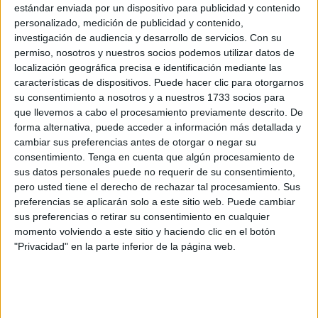
estándar enviada por un dispositivo para publicidad y contenido
personalizado, medición de publicidad y contenido,
La consejera de Educación, Cultura y Juventud ha
investigación de audiencia y desarrollo de servicios.
Con su
explicado que, según los informes técnicos, el
permiso, nosotros y nuestros socios podemos utilizar datos de
desprendimiento se produjo tras la caída de un cascote
localización geográfica precisa e identificación mediante las
características de dispositivos. Puede hacer clic para otorgarnos
forjado. Este hecho ha abierto la posibilidad de que la
su consentimiento a nosotros y a nuestros 1733 socios para
deficiencia no sea
un caso aislado
y
pueda extenderse
que llevemos a cabo el procesamiento previamente descrito. De
al resto de la estructura del edificio. Es justo este punto en
forma alternativa, puede acceder a información más detallada y
el que se está trabajando en estos momentos a través del
cambiar sus preferencias antes de otorgar o negar su
mencionado
estudio patológico
.
consentimiento.
Tenga en cuenta que algún procesamiento de
sus datos personales puede no requerir de su consentimiento,
“Hay que tener en cuenta que estamos hablando de un
pero usted tiene el derecho de rechazar tal procesamiento. Sus
preferencias se aplicarán solo a este sitio web. Puede cambiar
centro construido en los años 50 y que, además, ya
en
sus preferencias o retirar su consentimiento en cualquier
2004
se llevó a cabo
una obra integral
de los forjados,
momento volviendo a este sitio y haciendo clic en el botón
cuando el centro ya tenía 50 años. En este caso, es de
"Privacidad" en la parte inferior de la página web.
obligado cumplimiento por parte de las Administraciones
hacer ese estudio y evitar cualquier situación que se
pueda lamentar”, ha recordado Orozco.