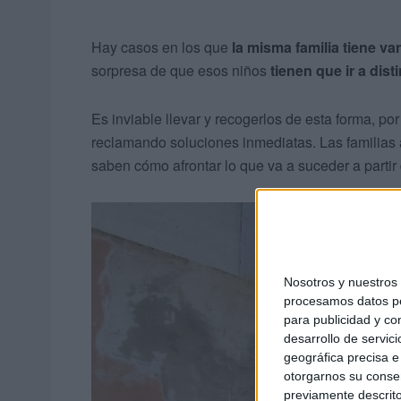
Hay casos en los que
la misma familia tiene va
sorpresa de que esos niños
tienen que ir a dist
Es inviable llevar y recogerlos de esta forma, po
reclamando soluciones inmediatas. Las familias
saben cómo afrontar lo que va a suceder a partir
Nosotros y nuestro
procesamos datos per
para publicidad y co
desarrollo de servici
geográfica precisa e 
otorgarnos su conse
previamente descrito