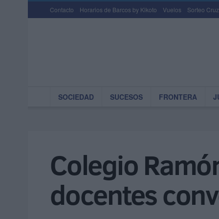
Contacto
Horarios de Barcos by Kikoto
Vuelos
Sorteo Cruz
SOCIEDAD
SUCESOS
FRONTERA
J
Colegio Ramón 
docentes conv