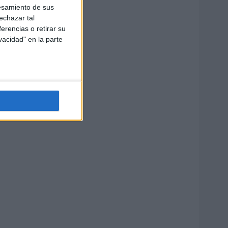
esamiento de sus
echazar tal
erencias o retirar su
vacidad" en la parte