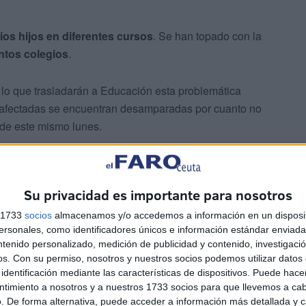
rios hijos en diferentes cursos
. Se han topado con la
intos colegios
.
r lo que trasladarán a Educación esta problemática
 afectadas se encuentran desamparadas por cuanto no
 de este mismo lunes.
Su privacidad es importante para nosotros
s 1733
socios
almacenamos y/o accedemos a información en un disposit
sonales, como identificadores únicos e información estándar enviada 
ntenido personalizado, medición de publicidad y contenido, investigaci
os.
Con su permiso, nosotros y nuestros socios podemos utilizar datos 
identificación mediante las características de dispositivos. Puede hacer
ntimiento a nosotros y a nuestros 1733 socios para que llevemos a ca
. De forma alternativa, puede acceder a información más detallada y 