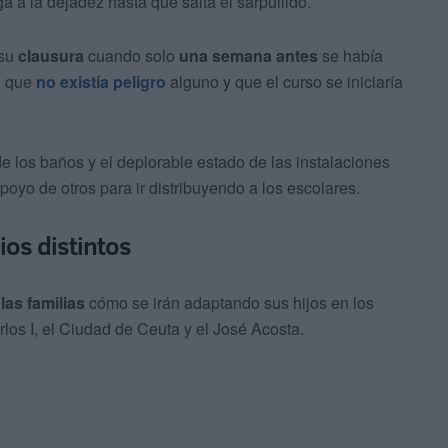
a a la dejadez hasta que salta el sarpullido.
 su
clausura
cuando solo
una semana antes
se había
n que
no existía peligro
alguno y que el curso se iniciaría
e los baños y el deplorable estado de las instalaciones
poyo de otros para ir distribuyendo a los escolares.
ios distintos
las familias
cómo se irán adaptando sus hijos en los
rlos I, el Ciudad de Ceuta y el José Acosta.