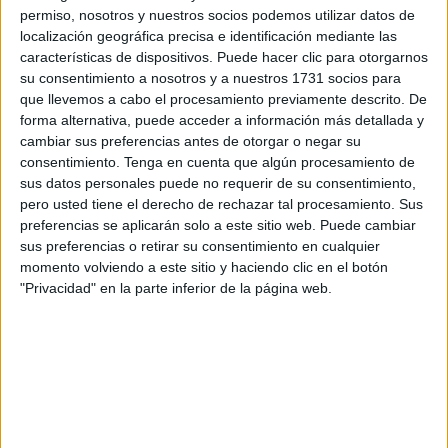
permiso, nosotros y nuestros socios podemos utilizar datos de
Armadas
por los numerosos conflictos bélicos en los que
localización geográfica precisa e identificación mediante las
ha combatido y las misiones internacionales que han
características de dispositivos. Puede hacer clic para otorgarnos
llevado a cabo, y que le han hecho ganarse el
su consentimiento a nosotros y a nuestros 1731 socios para
reconocimiento de todos.
que llevemos a cabo el procesamiento previamente descrito. De
forma alternativa, puede acceder a información más detallada y
El General de División Miguel Ballenilla y García de
cambiar sus preferencias antes de otorgar o negar su
consentimiento.
Tenga en cuenta que algún procesamiento de
Gamarra, Doctor en Historia y actual director de la Escuela
sus datos personales puede no requerir de su consentimiento,
Superior de las Fuerzas Armadas, ha querido plasmar los
pero usted tiene el derecho de rechazar tal procesamiento. Sus
primeros siete años de su creación
en un libro que lleva
preferencias se aplicarán solo a este sitio web. Puede cambiar
el nombre de 'La Legión 1920-1927. La creación de una
sus preferencias o retirar su consentimiento en cualquier
momento volviendo a este sitio y haciendo clic en el botón
unidad colonial'.
"Privacidad" en la parte inferior de la página web.
Con ocasión de la celebración del CIII aniversario de la
fundación de La Legión, la Biblioteca Histórico Militar de
Ceuta ha ofrecido una breve reseña sobre esta obra, que
catalogan como "texto de referencia de la etapa
fundacional de esta extraordinaria unidad".