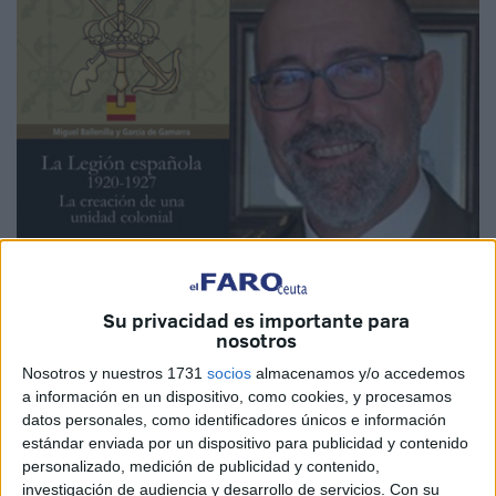
Imagen cedida
Su privacidad es importante para
nosotros
Nosotros y nuestros 1731
socios
almacenamos y/o accedemos
Los 'novios de la muerte' de Millán Astray y Valenzuela y la
a información en un dispositivo, como cookies, y procesamos
unidad denominada oficialmente como el Tercio Duque de
datos personales, como identificadores únicos e información
Alba Segundo de
la Legión
en Ceuta cumplen
103 años
estándar enviada por un dispositivo para publicidad y contenido
de historia
este miércoles, 20 de septiembre. Es sin duda
personalizado, medición de publicidad y contenido,
una de las
unidades más afamadas
de las
Fuerzas
investigación de audiencia y desarrollo de servicios.
Con su