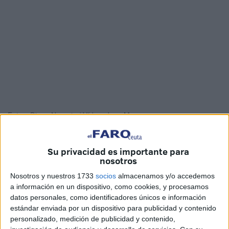
Fotos: Diego Naranjo / Vídeo: Juan Mosquera
Su privacidad es importante para
nosotros
La Unidad de Música de la
Comgeceu
y la Banda de
Nosotros y nuestros 1733
socios
almacenamos y/o accedemos
Guerra del Tercio Duque de Alba 2º han ofrecido un
a información en un dispositivo, como cookies, y procesamos
concierto en el Teatro Auditorio del
Revellín
de Ceuta, la
datos personales, como identificadores únicos e información
tarde de este martes, con motivo del
103
aniversario
de
la
estándar enviada por un dispositivo para publicidad y contenido
Legión
, contando con la presencia de Cayetano Martínez
personalizado, medición de publicidad y contenido,