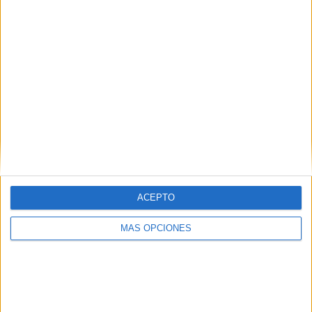
Tags:
Aniversario de La Legión
Comandancia General de Ceuta
La Legión
Teatro Auditorio del Revellín
ACEPTO
Related
Posts
MÁS OPCIONES
Las fragatas Santa María y Navarra, en
Ceuta para reforzar la seguridad
HACE 3 DÍAS
AUME reclama preparación preventiva y