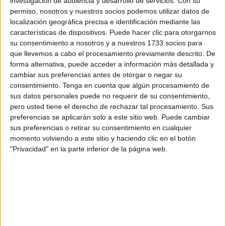
investigación de audiencia y desarrollo de servicios.
Con su
de Irujo, invitado por la Unidad.
permiso, nosotros y nuestros socios podemos utilizar datos de
localización geográfica precisa e identificación mediante las
Un evento que se ha encuadrado dentro de los diferentes
características de dispositivos. Puede hacer clic para otorgarnos
actos llevados a cabo por para festejar el 103 aniversario.
su consentimiento a nosotros y a nuestros 1733 socios para
Un día antes de la fecha señalada, el 20 de septiembre,
que llevemos a cabo el procesamiento previamente descrito. De
que cada año se vive en Ceuta de manera especial.
forma alternativa, puede acceder a información más detallada y
cambiar sus preferencias antes de otorgar o negar su
Durante el evento se ha realizado un recorrido musical por
consentimiento.
Tenga en cuenta que algún procesamiento de
los 103 años de vida de La Legión con obras musicales de
sus datos personales puede no requerir de su consentimiento,
pero usted tiene el derecho de rechazar tal procesamiento. Sus
un marcado carácter legionario, acompañadas de otras
preferencias se aplicarán solo a este sitio web. Puede cambiar
piezas. La Unidad de Música de la Comgeceu ha estado
sus preferencias o retirar su consentimiento en cualquier
dirigida por la teniente Amadora Mercado Pérez. Además,
momento volviendo a este sitio y haciendo clic en el botón
se ha contado con la Asociación Coral de Ceuta ‘Andrés
"Privacidad" en la parte inferior de la página web.
del Río Abaurrea’, dirigida por Celia García Rivera.
En el concierto, que ofreció la Comandancia General de
Ceuta, se incluyeron variados estilos y que se supieron
intercalar con otras típicamente legionarias como ‘El novio
de la muerte’, ‘Tercios Heroicos’ o ‘Toque de oración entre