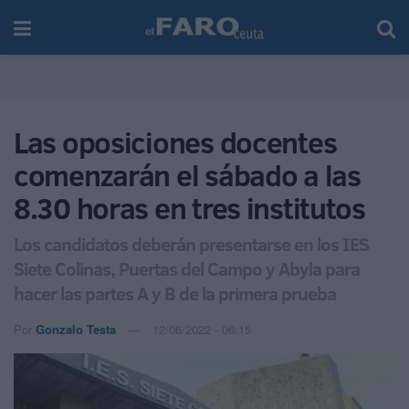
Las oposiciones docentes
comenzarán el sábado a las
8.30 horas en tres institutos
Los candidatos deberán presentarse en los IES
Siete Colinas, Puertas del Campo y Abyla para
hacer las partes A y B de la primera prueba
Por
Gonzalo Testa
12/06/2022 - 06:15