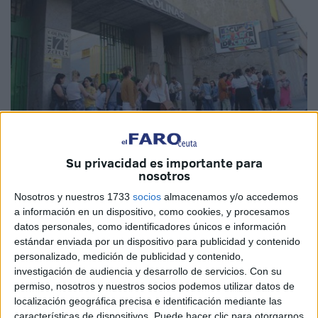
Su privacidad es importante para
Imagen de archivo
nosotros
Nosotros y nuestros 1733
socios
almacenamos y/o accedemos
a información en un dispositivo, como cookies, y procesamos
datos personales, como identificadores únicos e información
Los aspirantes a hacerse con alguna de las
30 plazas
del
estándar enviada por un dispositivo para publicidad y contenido
personalizado, medición de publicidad y contenido,
Cuerpo de Maestros convocadas este año por el
investigación de audiencia y desarrollo de servicios.
Con su
Ministerio de Educación
en Ceuta están citados el
permiso, nosotros y nuestros socios podemos utilizar datos de
próximo sábado a las 8.30 horas en tres institutos de la
localización geográfica precisa e identificación mediante las
ciudad para hacer las partes A y B de la primera prueba de
características de dispositivos. Puede hacer clic para otorgarnos