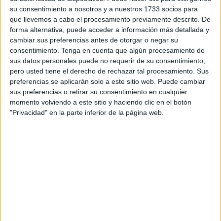
su consentimiento a nosotros y a nuestros 1733 socios para
la fase de oposición. Los de Educación Infantil, Inglés y
que llevemos a cabo el procesamiento previamente descrito. De
Audición y Lenguaje están llamados al
IES Siete Colinas,
forma alternativa, puede acceder a información más detallada y
mientras que los de Primaria deberán acudir al IES Abyla,
cambiar sus preferencias antes de otorgar o negar su
como los de Educación Física. En el IES Puertas del
consentimiento.
Tenga en cuenta que algún procesamiento de
sus datos personales puede no requerir de su consentimiento,
Campo se recibirá a los Pedagogía Terapéutica.
pero usted tiene el derecho de rechazar tal procesamiento. Sus
preferencias se aplicarán solo a este sitio web. Puede cambiar
Las convocadas son 11 plazas de la especialidad de
sus preferencias o retirar su consentimiento en cualquier
Primaria (una del cupo para personas con discapacidad),
momento volviendo a este sitio y haciendo clic en el botón
siete de Infantil y tres de cada una las otras cuatro: Inglés,
"Privacidad" en la parte inferior de la página web.
Educación Física, Pedagogía Terapéutica y Audición y
Lenguaje. Alrededor de 800 candidatos mostraron interés
por presentarse de inicio. El próximo martes se conocerá
la lista definitiva de aspirantes admitidos y excluidos a este
procedimiento selectivo, con las indicaciones que en las
mismas se hacen respecto a cada aspirante.
La primera prueba tendrá por objeto la demostración de los
conocimientos específicos de la especialidad a la que se