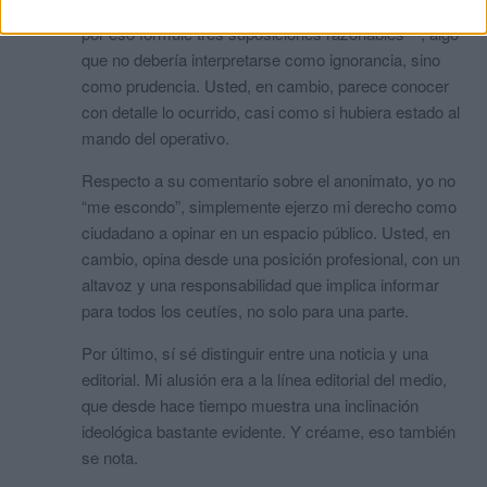
Efectivamente, no dispongo de toda la información —
por eso formulé tres suposiciones razonables—, algo
que no debería interpretarse como ignorancia, sino
como prudencia. Usted, en cambio, parece conocer
con detalle lo ocurrido, casi como si hubiera estado al
mando del operativo.
Respecto a su comentario sobre el anonimato, yo no
“me escondo”, simplemente ejerzo mi derecho como
ciudadano a opinar en un espacio público. Usted, en
cambio, opina desde una posición profesional, con un
altavoz y una responsabilidad que implica informar
para todos los ceutíes, no solo para una parte.
Por último, sí sé distinguir entre una noticia y una
editorial. Mi alusión era a la línea editorial del medio,
que desde hace tiempo muestra una inclinación
ideológica bastante evidente. Y créame, eso también
se nota.