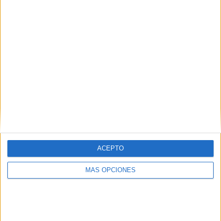
momento de Vivas y las interrupciones
de una presentadora de TVE
HACE 1 HORA
El Gobierno destina 6,5 millones de
euros para reforzar la atención a los
inmigrantes
HACE 2 HORAS
Colegios en vez de cuarteles, la solución
para acoger menores en Ceuta
HACE 3 HORAS
ACEPTO
Comments
9
MÁS OPCIONES
Curioso
comentó:
hace 9 meses
La línea ideológica de ser el Faro de Castillejos.