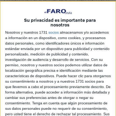
Los integrantes de la Guardia Civil que están actuando se
han repartido en los distintos barrios de la ciudad sobre los
que se había establecido esta
investigación en la que
Su privacidad es importante para
llevan tiempo trabajando
.
nosotros
Los registros se han iniciado desde la madrugada con un
Nosotros y nuestros 1731
socios
almacenamos y/o accedemos
a información en un dispositivo, como cookies, y procesamos
llamativo despliegue
.
datos personales, como identificadores únicos e información
estándar enviada por un dispositivo para publicidad y contenido
Varias unidades de los GRS se quedaban fuera de las
personalizado, medición de publicidad y contenido,
viviendas objeto de incursión al objeto de garantizar la
investigación de audiencia y desarrollo de servicios.
Con su
seguridad.
permiso, nosotros y nuestros socios podemos utilizar datos de
localización geográfica precisa e identificación mediante las
La investigación, según fuentes consultadas por este
características de dispositivos. Puede hacer clic para otorgarnos
medio, está orientada a los
pases de inmigrantes
su consentimiento a nosotros y a nuestros 1731 socios para
realizados entre Ceuta y la Península
.
que llevemos a cabo el procesamiento previamente descrito. De
forma alternativa, puede acceder a información más detallada y
cambiar sus preferencias antes de otorgar o negar su
Operativo contra el tráfico de
consentimiento.
Tenga en cuenta que algún procesamiento de
personas
sus datos personales puede no requerir de su consentimiento,
pero usted tiene el derecho de rechazar tal procesamiento. Sus