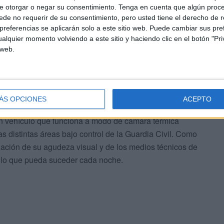
e otorgar o negar su consentimiento.
Tenga en cuenta que algún proc
ción del resto de las unidades.
de no requerir de su consentimiento, pero usted tiene el derecho de r
referencias se aplicarán solo a este sitio web. Puede cambiar sus pref
alquier momento volviendo a este sitio y haciendo clic en el botón "Pri
an de
controlar la inmigración
así como la pretendida
 web.
 de Ceuta. “Tenemos medios bastantes buenos, no nos
pos”, detalla Rubén mientras revisa cada detalle de la
sor en cada punto donde cree que puede producirse
ÁS OPCIONES
ACEPTO
n vehículo que funciona a modo de cámara térmica
s distintas áreas bajo control de la Guardia Civil. Como
nación de su agudeza visual y de los medios técnicos de
 lo que pueda suceder cada noche.