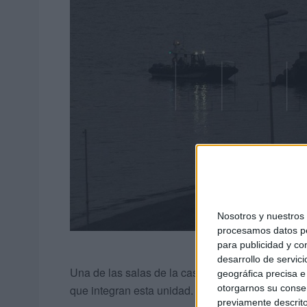
Nosotros y nuestro
procesamos datos per
para publicidad y co
desarrollo de servici
Una de las salas de la casa
cuartel de Hadú
sir
geográfica precisa e 
que integran esta unidad.
otorgarnos su conse
previamente descrito