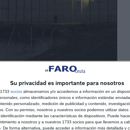
Su privacidad es importante para nosotros
s 1733
socios
almacenamos y/o accedemos a información en un disposit
sonales, como identificadores únicos e información estándar enviada 
ntenido personalizado, medición de publicidad y contenido, investigaci
os.
Con su permiso, nosotros y nuestros socios podemos utilizar datos 
ve de encuentro para dar las directrices a los hombres
identificación mediante las características de dispositivos. Puede hacer
ntimiento a nosotros y a nuestros 1733 socios para que llevemos a ca
. De forma alternativa, puede acceder a información más detallada y 