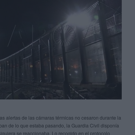
s alertas de las cámaras térmicas no cesaron durante la
aban de lo que estaba pasando, la Guardia Civil disponía
siquiera se reaccionaba. Lo recogido en el protocolo