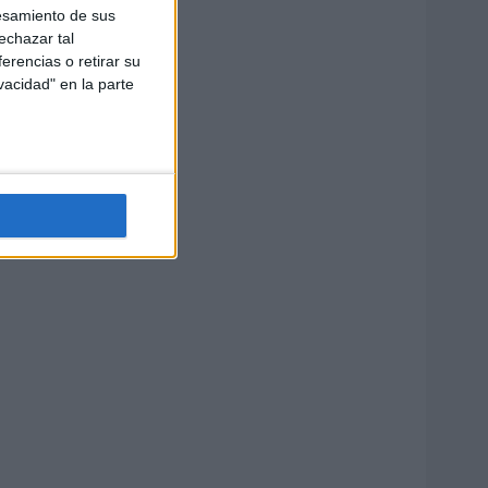
esamiento de sus
echazar tal
erencias o retirar su
vacidad" en la parte