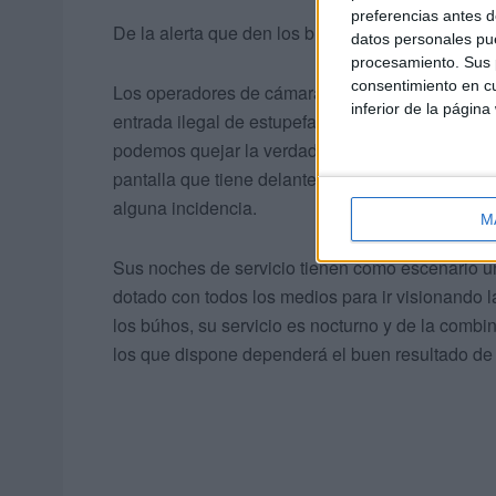
preferencias antes d
De la alerta que den los búhos dependerá la reac
datos personales pue
procesamiento. Sus p
consentimiento en cu
Los operadores de cámaras térmicas se encarg
inferior de la página
entrada ilegal de estupefacientes por el litoral
podemos quejar la verdad porque son buenos equi
pantalla que tiene delante, posicionando el cur
alguna incidencia.
M
Sus noches de servicio tienen como escenario u
dotado con todos los medios para ir visionando la
los búhos, su servicio es nocturno y de la combi
los que dispone dependerá el buen resultado de