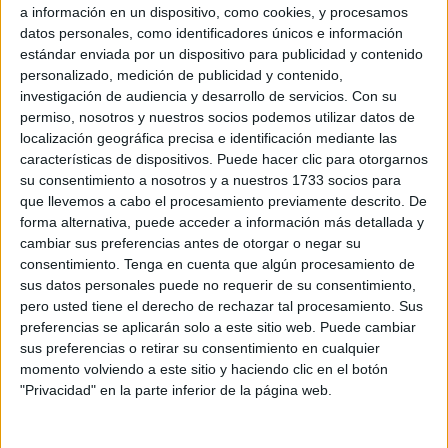
Quienes más madrugan y pasan por la zona se topan con
a información en un dispositivo, como cookies, y procesamos
una
hornacina a oscuras
. Antes detenían sus pasos y se
datos personales, como identificadores únicos e información
sentían acompañados por la imagen; ahora se topan con
estándar enviada por un dispositivo para publicidad y contenido
personalizado, medición de publicidad y contenido,
esa sensación de abandono, de no atención a algo más
investigación de audiencia y desarrollo de servicios.
Con su
que un mero detalle.
permiso, nosotros y nuestros socios podemos utilizar datos de
localización geográfica precisa e identificación mediante las
Piden que se preste atención a esto,
que se coloque
características de dispositivos. Puede hacer clic para otorgarnos
iluminación
como siempre la hubo, sencillamente que se
su consentimiento a nosotros y a nuestros 1733 socios para
cuide y proteja este
rincón tan especial
para todos los
que llevemos a cabo el procesamiento previamente descrito. De
forma alternativa, puede acceder a información más detallada y
ceutíes.
cambiar sus preferencias antes de otorgar o negar su
consentimiento.
Tenga en cuenta que algún procesamiento de
El Cristo del Puente siempre ha causado un
enorme
sus datos personales puede no requerir de su consentimiento,
respeto
en Ceuta. Tal es así que cualquier incidente que
pero usted tiene el derecho de rechazar tal procesamiento. Sus
le ha afectado ha terminado desatando una ola de
preferencias se aplicarán solo a este sitio web. Puede cambiar
atención y solidaridad.
sus preferencias o retirar su consentimiento en cualquier
momento volviendo a este sitio y haciendo clic en el botón
La reacción popular ante los
"Privacidad" en la parte inferior de la página web.
incidentes