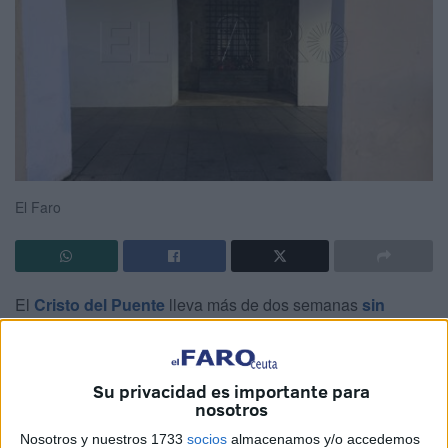
El Faro
El
Cristo del Puente
lleva más de dos semanas
sin
iluminación
. Los fieles que acostumbran a enfocar su
caminata por esta vía se topan con esa
sensación de
abandono
en torno al Cristo que toda Ceuta venera y al
Su privacidad es importante para
nosotros
que no pueden contemplar.
Nosotros y nuestros 1733
socios
almacenamos y/o accedemos