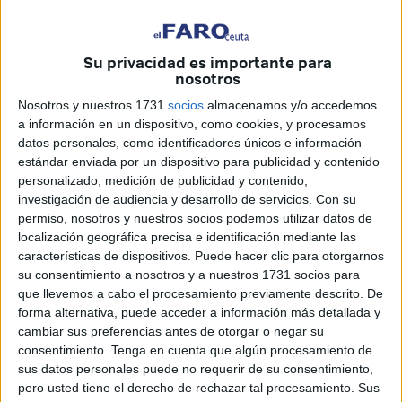
La Consejería de Educación, Cultura y Juventud ha
organizado para el próximo
9 de junio
una jornada de
puertas abiertas que permitirá al público descubrir los
Su privacidad es importante para
nosotros
trabajos de conservación y restauración que se están
llevando a cabo sobre el
cañón de bronce del pecio
Nosotros y nuestros 1731
socios
almacenamos y/o accedemos
a información en un dispositivo, como cookies, y procesamos
francés
L’Assuré
, una de las joyas de la arqueología
datos personales, como identificadores únicos e información
subacuática de Ceuta.
estándar enviada por un dispositivo para publicidad y contenido
personalizado, medición de publicidad y contenido,
La actividad se celebrará a partir de las
18:30 horas
en el
investigación de audiencia y desarrollo de servicios.
Con su
Salón de Actos del Museo de Ceuta
, ubicado en el
permiso, nosotros y nuestros socios podemos utilizar datos de
Revellín de San Ignacio del Conjunto Monumental de las
localización geográfica precisa e identificación mediante las
características de dispositivos. Puede hacer clic para otorgarnos
Murallas Reales. La asistencia será libre hasta completar
su consentimiento a nosotros y a nuestros 1731 socios para
el aforo disponible, limitado a 70 personas.
que llevemos a cabo el procesamiento previamente descrito. De
forma alternativa, puede acceder a información más detallada y
La iniciativa pretende acercar a la ciudadanía un trabajo
cambiar sus preferencias antes de otorgar o negar su
que habitualmente se desarrolla lejos de la vista del
consentimiento.
Tenga en cuenta que algún procesamiento de
público y que resulta fundamental para garantizar la
sus datos personales puede no requerir de su consentimiento,
pero usted tiene el derecho de rechazar tal procesamiento. Sus
conservación del patrimonio histórico.