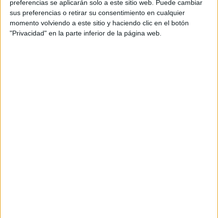
preferencias se aplicarán solo a este sitio web. Puede cambiar
sus preferencias o retirar su consentimiento en cualquier
Los asistentes podrán
conocer de primera mano las
momento volviendo a este sitio y haciendo clic en el botón
técnicas, estudios y procedimientos científicos
que se
"Privacidad" en la parte inferior de la página web.
emplean para preservar una pieza arqueológica que ha
permanecido durante siglos bajo el mar.