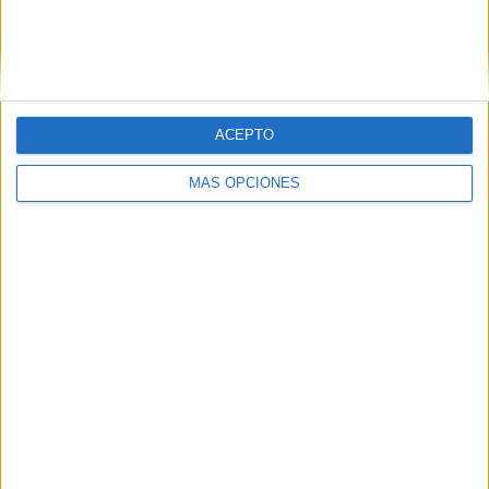
están llevando a cabo sobre la pieza.
ACEPTO
MÁS OPCIONES
Una oportunidad única
Desde la Consejería de Educación, Cultura y Juventud