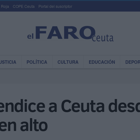
 Roja
COPE Ceuta
Portal del suscriptor
USTICIA
POLÍTICA
CULTURA
EDUCACIÓN
DEPO
endice a Ceuta des
 en alto