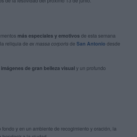
os de la festividad del próximo 13 de junio.
momentos
más especiales y emotivos
de esta semana
la reliquia de
ex massa corporis
de
San Antonio
desde
o
imágenes de gran belleza visual
y un profundo
 fondo y en un ambiente de recogimiento y oración, la
 bendecir a la ciudad.