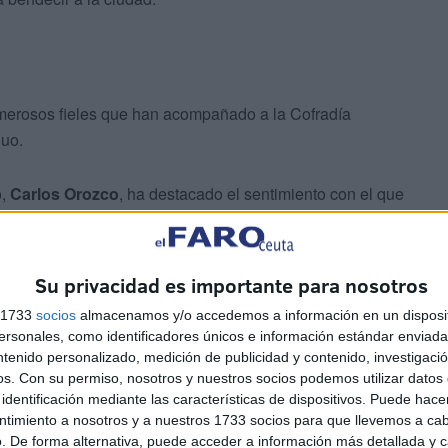
merosos fieles que han acompañado a la Cofradía
duo.
o,
Carlos Orozco
, ha destacado el sentimiento con el que
tonio por los cofrades y devotos, y no solo de los
Su privacidad es importante para nosotros
s 1733
socios
almacenamos y/o accedemos a información en un disposit
sonales, como identificadores únicos e información estándar enviada 
ntenido personalizado, medición de publicidad y contenido, investigaci
os.
Con su permiso, nosotros y nuestros socios podemos utilizar datos 
identificación mediante las características de dispositivos. Puede hacer
ntimiento a nosotros y a nuestros 1733 socios para que llevemos a ca
. De forma alternativa, puede acceder a información más detallada y 