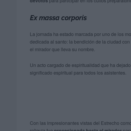
devotos
para participar en los cultos preparatori
Ex massa corporis
La jornada ha estado marcada por uno de los 
dedicada al santo: la bendición de la ciudad con 
el mirador que lleva su nombre.
Un acto cargado de espiritualidad que ha dejad
significado espiritual para todos los asistentes.
Con las impresionantes vistas del Estrecho como
reliquia fue
procesionada hasta el mirador
para