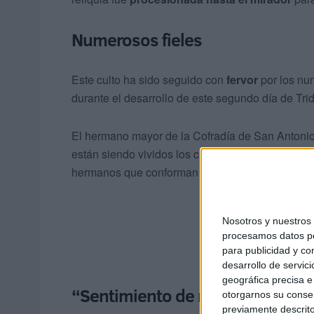
Numerosos fieles
Este culto ha sido seguido con
fervor
por los nu
durante el desarrollo de este segundo día de Tri
El hermano mayor de la Cofradía de San Antoni
están siendo vividos los cultos en honor a San An
hermanos que conforman la cofradía.
Nosotros y nuestro
procesamos datos per
para publicidad y co
desarrollo de servici
geográfica precisa e 
“Sentimiento de mucha fe”
otorgarnos su conse
previamente descrito