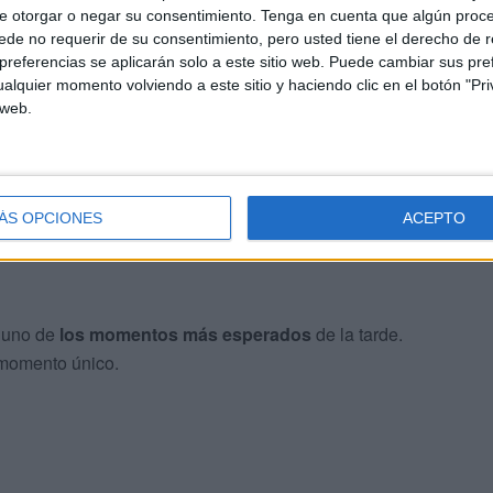
e otorgar o negar su consentimiento.
Tenga en cuenta que algún proc
cha fe. Este Triduo preparatorio hacia la fiesta de nuestro
de no requerir de su consentimiento, pero usted tiene el derecho de r
viviendo los cofrades y los devotos, pero
compartiéndolo
referencias se aplicarán solo a este sitio web. Puede cambiar sus pref
alquier momento volviendo a este sitio y haciendo clic en el botón "Pri
 Iglesia de Ceuta”, ha trasladado.
 web.
istintos grupos y hermandades de la ciudad que han
iendo así los lazos de unión entre las distintas
ÁS OPCIONES
ACEPTO
o uno de
los momentos más esperados
de la tarde.
 momento único.