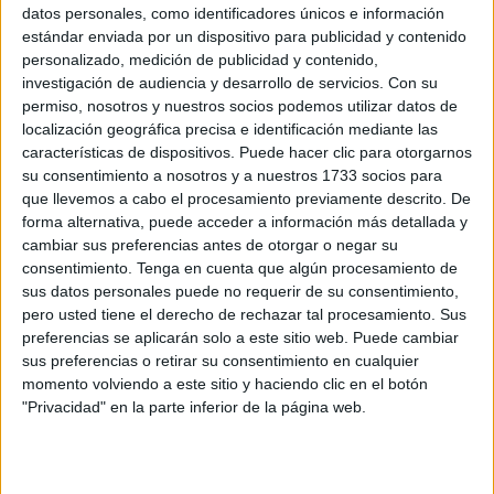
datos personales, como identificadores únicos e información
POR
MARIBEL TENA
05/08/2026
5
estándar enviada por un dispositivo para publicidad y contenido
La Misa Pontifical reúne a cientos de ceutíes
personalizado, medición de publicidad y contenido,
en la iglesia de África
investigación de audiencia y desarrollo de servicios.
Con su
permiso, nosotros y nuestros socios podemos utilizar datos de
POR
MARIBEL TENA
05/08/2026
2
localización geográfica precisa e identificación mediante las
Javier Beneroso, treinta años bajo las
características de dispositivos. Puede hacer clic para otorgarnos
trabajaderas: "Este es el 5 de agosto más
su consentimiento a nosotros y a nuestros 1733 socios para
importante"
que llevemos a cabo el procesamiento previamente descrito. De
forma alternativa, puede acceder a información más detallada y
POR
NIEVES ESTÉVEZ
05/08/2026
2
cambiar sus preferencias antes de otorgar o negar su
La Corte de Infantes, la cantera que garantiza
consentimiento.
Tenga en cuenta que algún procesamiento de
el futuro de la Hermandad de la Patrona de
sus datos personales puede no requerir de su consentimiento,
Ceuta
pero usted tiene el derecho de rechazar tal procesamiento. Sus
preferencias se aplicarán solo a este sitio web. Puede cambiar
POR
NIEVES ESTÉVEZ
05/08/2026
0
sus preferencias o retirar su consentimiento en cualquier
La Virgen de África inicia su Novena con el
momento volviendo a este sitio y haciendo clic en el botón
altar de cultos como protagonista
"Privacidad" en la parte inferior de la página web.
POR
PALOMA ABAD
26/07/2026
2
El arte detrás del cartel de Santa María de