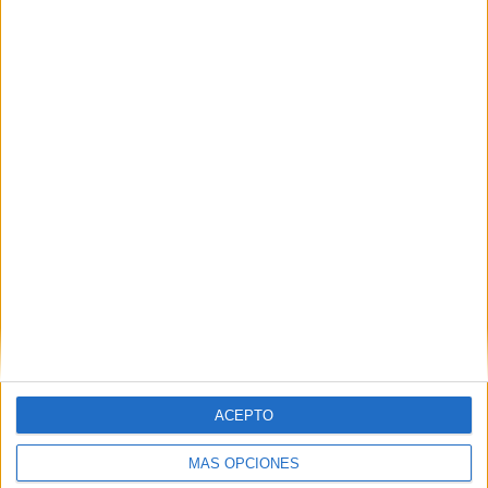
África
POR
PALOMA ABAD
23/07/2026
0
La Cofradía de África presenta este miércoles
su cartel de 2026
POR
PALOMA ABAD
21/07/2026
0
1
2
…
52
ACEPTO
MÁS OPCIONES