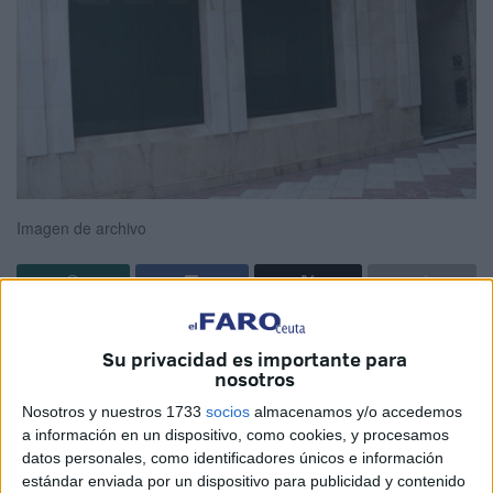
Imagen de archivo
El mercado laboral en la ciudad autónoma de
Ceuta
Su privacidad es importante para
presenta diversas vacantes de trabajo este mes,
nosotros
abarcando sectores que van desde la artesanía y la
Nosotros y nuestros 1733
socios
almacenamos y/o accedemos
alimentación hasta el servicio doméstico y la automoción,
a información en un dispositivo, como cookies, y procesamos
cuyos detalles están en el portal de empleo del
SEPE
.
datos personales, como identificadores únicos e información
estándar enviada por un dispositivo para publicidad y contenido