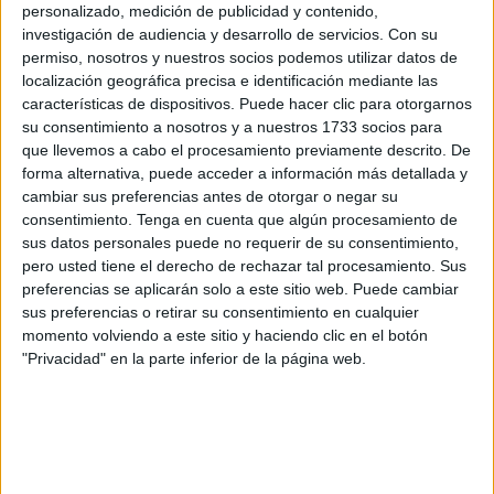
Para quienes están en la búsqueda activa de
empleo en
personalizado, medición de publicidad y contenido,
Ceuta
, a continuación detallamos las
ofertas
más
investigación de audiencia y desarrollo de servicios.
Con su
recientes y los requisitos necesarios para acceder a ellas.
permiso, nosotros y nuestros socios podemos utilizar datos de
localización geográfica precisa e identificación mediante las
Los interesados pueden
PINCHAR AQUÍ
para tener
características de dispositivos. Puede hacer clic para otorgarnos
su consentimiento a nosotros y a nuestros 1733 socios para
acceso a toda la información que ofrece el portal
que llevemos a cabo el procesamiento previamente descrito. De
‘Empléate’ para cada una de estas alternativas que se
forma alternativa, puede acceder a información más detallada y
encuentran activas.
cambiar sus preferencias antes de otorgar o negar su
consentimiento.
Tenga en cuenta que algún procesamiento de
Vacantes en el sector madera y
sus datos personales puede no requerir de su consentimiento,
pero usted tiene el derecho de rechazar tal procesamiento. Sus
carpintería
preferencias se aplicarán solo a este sitio web. Puede cambiar
sus preferencias o retirar su consentimiento en cualquier
momento volviendo a este sitio y haciendo clic en el botón
Una de las profesiones con demanda actual es la de
"Privacidad" en la parte inferior de la página web.
ebanista
. Se han registrado vacantes que requieren una
experiencia acreditada
en las funciones propias del
puesto.
Una de las ofertas para ebanista
contempla un salario de