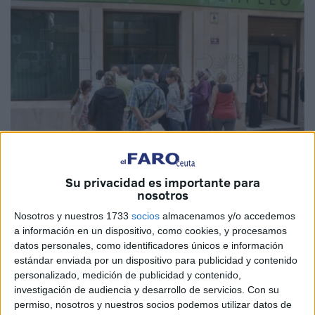
Imagen de archivo
Su privacidad es importante para
nosotros
Nosotros y nuestros 1733
socios
almacenamos y/o accedemos
a información en un dispositivo, como cookies, y procesamos
El
Servicio Público de Empleo Estatal
ha publicado en
datos personales, como identificadores únicos e información
estándar enviada por un dispositivo para publicidad y contenido
el Boletín Oficial del Estado (BOE) una nueva notificación
personalizado, medición de publicidad y contenido,
dirigida a varias personas de Ceuta relacionadas con
investigación de audiencia y desarrollo de servicios.
Con su
distintos procedimientos administrativos, algunos de ellos
permiso, nosotros y nuestros socios podemos utilizar datos de