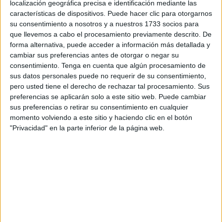
vinculados a posibles
cobros indebidos de ayudas o
localización geográfica precisa e identificación mediante las
características de dispositivos. Puede hacer clic para otorgarnos
prestaciones
.
su consentimiento a nosotros y a nuestros 1733 socios para
que llevemos a cabo el procesamiento previamente descrito. De
Según recoge el anuncio oficial, el organismo dependiente
forma alternativa, puede acceder a información más detallada y
del Ministerio de Trabajo no ha conseguido practicar la
cambiar sus preferencias antes de otorgar o negar su
notificación directamente a los interesados, motivo por el
consentimiento.
Tenga en cuenta que algún procesamiento de
que ha recurrido al
Tablón Edictal Único del BOE
, tal y
sus datos personales puede no requerir de su consentimiento,
pero usted tiene el derecho de rechazar tal procesamiento. Sus
como contempla la legislación administrativa vigente.
preferencias se aplicarán solo a este sitio web. Puede cambiar
sus preferencias o retirar su consentimiento en cualquier
La publicación, fechada el 11 de mayo de 2026 y firmada
momento volviendo a este sitio y haciendo clic en el botón
por la Dirección Provincial del
SEPE
en Ceuta,
afecta a
"Privacidad" en la parte inferior de la página web.
varios expedientes identificados
mediante número de
DNI parcialmente anonimizado.