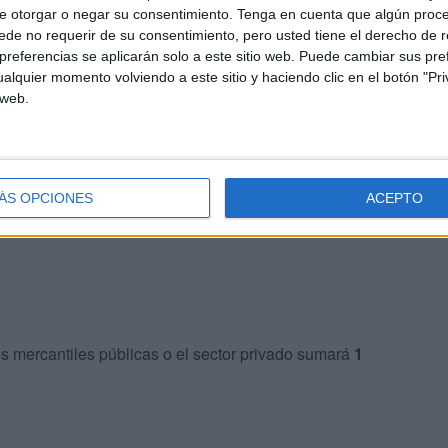
e otorgar o negar su consentimiento.
Tenga en cuenta que algún proc
incipalmente en dos apartados, con un máximo de
24
de no requerir de su consentimiento, pero usted tiene el derecho de r
referencias se aplicarán solo a este sitio web. Puede cambiar sus pref
alquier momento volviendo a este sitio y haciendo clic en el botón "Pri
 web.
o 12 puntos)
 Administraciones Públicas en la misma categoría
ÁS OPCIONES
ACEPTO
s mercantiles públicas o el sector privado sumará
1