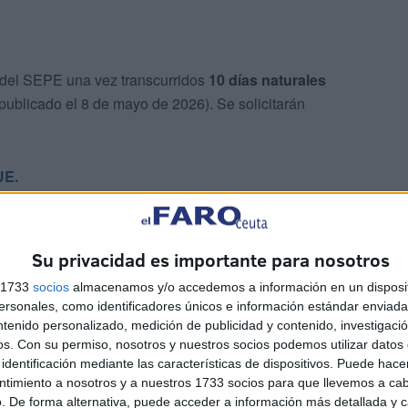
na del SEPE una vez transcurridos
10 días naturales
ublicado el 8 de mayo de 2026). Se solicitarán
UE.
Su privacidad es importante para nosotros
s 1733
socios
almacenamos y/o accedemos a información en un disposit
sonales, como identificadores únicos e información estándar enviada 
ntenido personalizado, medición de publicidad y contenido, investigaci
r de Enfermería.
os.
Con su permiso, nosotros y nuestros socios podemos utilizar datos 
identificación mediante las características de dispositivos. Puede hacer
e puntuará a los candidatos?
ntimiento a nosotros y a nuestros 1733 socios para que llevemos a ca
. De forma alternativa, puede acceder a información más detallada y 