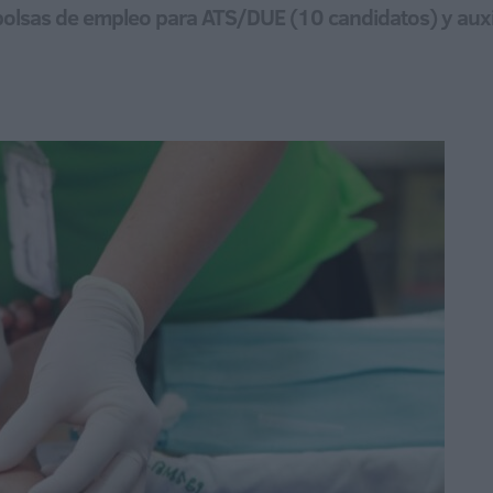
bolsas de empleo para ATS/DUE (10 candidatos) y auxil