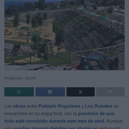
Imágenes: Quino
Las
obras
entre
Poblado Regulares
y
Los Rosales
se
encuentran en su etapa final, con la
previsión de que
todo esté concluido durante este mes de abril
. Aunque
aún
quedan algunos detalles por ajustar
en este punto