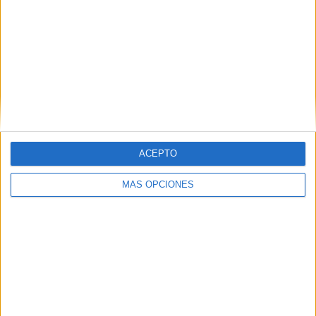
creando así un entorno más natural.
Con estos avances, las obras llegan a su recta final, y la
zona transformada será un espacio más accesible,
sostenible y adaptado a las necesidades de la comunidad.
ACEPTO
MÁS OPCIONES