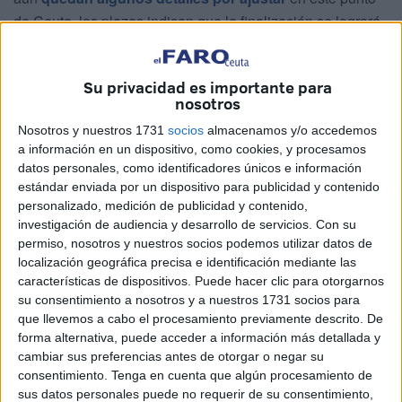
de Ceuta, los plazos indican que la finalización se logrará
tras la Semana Santa.
Se trata de un proyecto de gran envergadura cuyo
Su privacidad es importante para
nosotros
principal objetivo es mejorar la calidad de vida de los
vecinos de estas dos barriadas. Después de meses de
Nosotros y nuestros 1731
socios
almacenamos y/o accedemos
a información en un dispositivo, como cookies, y procesamos
trabajo en un terreno complicado, incluso enfrentando un
datos personales, como identificadores únicos e información
parón debido a conflictos con algunos residentes, el
estándar enviada por un dispositivo para publicidad y contenido
proyecto avanza a buen ritmo y en la dirección esperada.
personalizado, medición de publicidad y contenido,
investigación de audiencia y desarrollo de servicios.
Con su
El carril de entrada y salida
permiso, nosotros y nuestros socios podemos utilizar datos de
localización geográfica precisa e identificación mediante las
características de dispositivos. Puede hacer clic para otorgarnos
Uno de los avances más destacados es el perfilado del
su consentimiento a nosotros y a nuestros 1731 socios para
nuevo carril de entrada y salida de vehículos
, una de
que llevemos a cabo el procesamiento previamente descrito. De
las principales demandas de los vecinos. Este nuevo
forma alternativa, puede acceder a información más detallada y
cambiar sus preferencias antes de otorgar o negar su
acceso conecta la barriada con la parte alta de Los
consentimiento.
Tenga en cuenta que algún procesamiento de
Rosales, ampliando el vial existente y, además,
sus datos personales puede no requerir de su consentimiento,