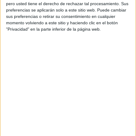
remodelando la pista deportiva del barrio. A su vez, se está
pero usted tiene el derecho de rechazar tal procesamiento. Sus
renovando todo el pavimento de la zona, mejorando la
preferencias se aplicarán solo a este sitio web. Puede cambiar
infraestructura urbana.
sus preferencias o retirar su consentimiento en cualquier
momento volviendo a este sitio y haciendo clic en el botón
En las últimas semanas, también se han plantado las
"Privacidad" en la parte inferior de la página web.
palmeras que decorarán el área, provenientes
directamente de la península. A diferencia de otras
ocasiones, estas palmeras no han sido donadas por el
puerto, como las de la Plaza Nicaragua, pero su presencia
contribuye a embellecer la zona y fortalecer el entorno
natural.